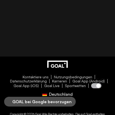
Kontaktiere uns
Nutzungsbedingungen
Datenschutzerklärung
Karrieren
Goal App (Android)
Goal App (iOS)
Goal Live
Sportwetten
Deutschland
GOAL bei Google bevorzugen
Copyright © 2026
Goal
Alle Rechte vorbehalten. Die auf
Goal
enthalten