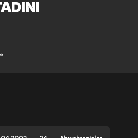
TADINI
ne
.04.2002
24
Abwehrspieler