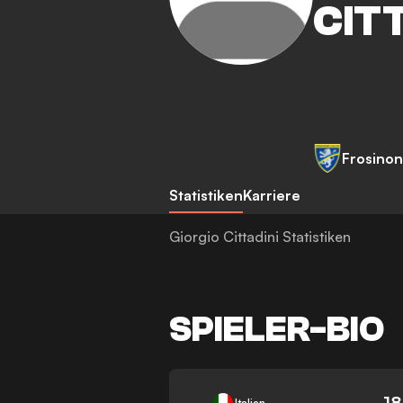
CIT
Frosino
Statistiken
Karriere
Giorgio Cittadini Statistiken
SPIELER-BIO
-
18
Italien