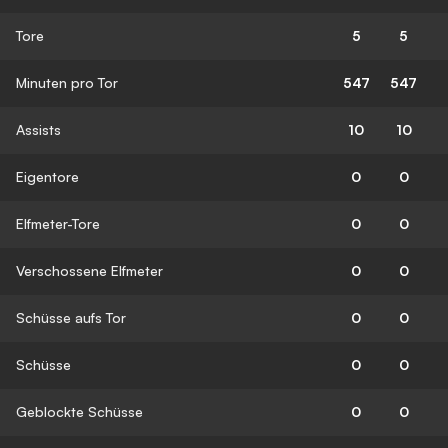
Tore
5
5
Minuten pro Tor
547
547
Assists
10
10
Eigentore
0
0
Elfmeter-Tore
0
0
Verschossene Elfmeter
0
0
Schüsse aufs Tor
0
0
Schüsse
0
0
Geblockte Schüsse
0
0