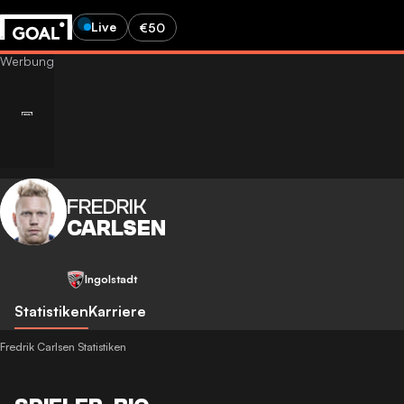
Live
€50
FREDRIK
CARLSEN
Ingolstadt
Statistiken
Karriere
Fredrik Carlsen Statistiken