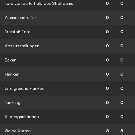
Tore von außerhalb des Strafraums
0
0
Aluminiumtreffer
0
0
Freistoß-Tore
0
0
Abseitsstellungen
0
0
Ecken
0
0
Flanken
0
0
Erfolgreiche Flanken
0
0
Tacklings
0
0
Klärungsaktionen
0
0
Gelbe Karten
8
8