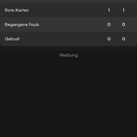
Rote Karten
1
1
Begangene Fouls
0
0
Gefoult
0
0