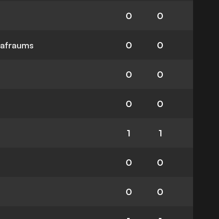
0
0
rafraums
0
0
0
0
0
0
1
1
0
0
0
0