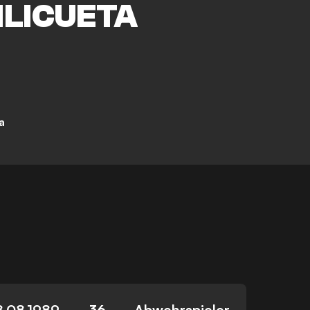
ILICUETA
a
8.08.1989
36
Abwehrspieler