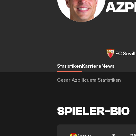
AZP
FC Sevill
Statistiken
Karriere
News
Cesar Azpilicueta Statistiken
SPIELER-BIO
3
2
Spanien