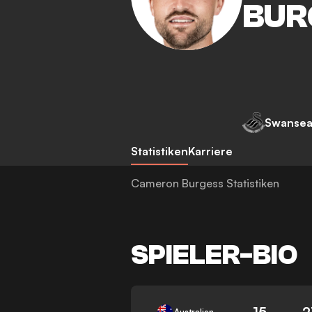
BUR
Swanse
Statistiken
Karriere
Cameron Burgess Statistiken
SPIELER-BIO
15
2
Australien