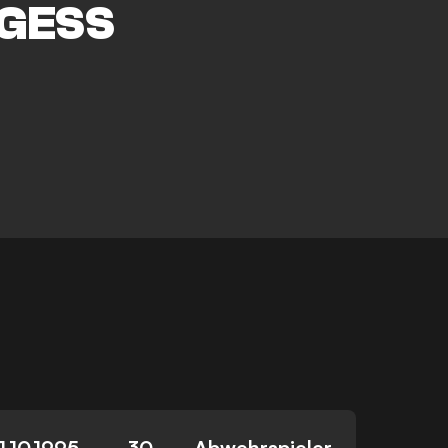
GESS
a
1.10.1995
30
Abwehrspieler