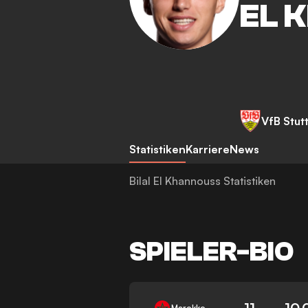
EL 
VfB Stut
Statistiken
Karriere
News
Bilal El Khannouss Statistiken
SPIELER-BIO
11
10.
Marokko