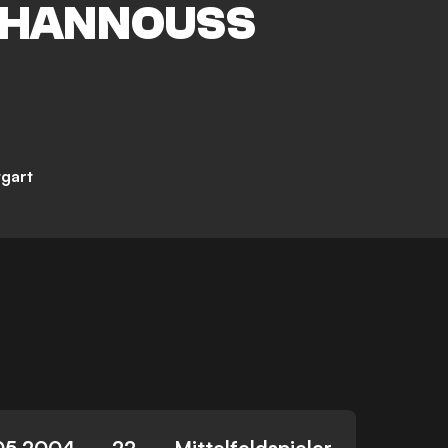
KHANNOUSS
tgart
05.2004
22
Mittelfeldspieler