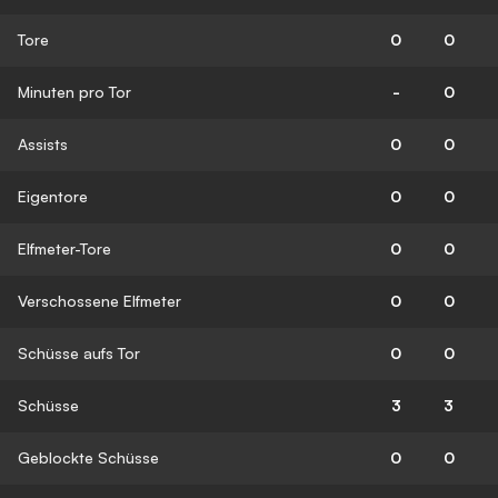
Tore
0
0
Minuten pro Tor
-
0
Assists
0
0
Eigentore
0
0
Elfmeter-Tore
0
0
Verschossene Elfmeter
0
0
Schüsse aufs Tor
0
0
Schüsse
3
3
Geblockte Schüsse
0
0