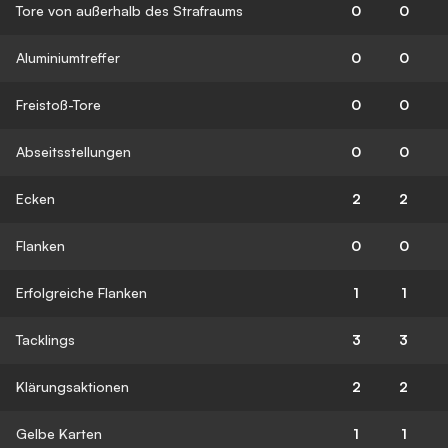
Tore von außerhalb des Strafraums
0
0
Aluminiumtreffer
0
0
Freistoß-Tore
0
0
Abseitsstellungen
0
0
Ecken
2
2
Flanken
0
0
Erfolgreiche Flanken
1
1
Tacklings
3
3
Klärungsaktionen
2
2
Gelbe Karten
1
1