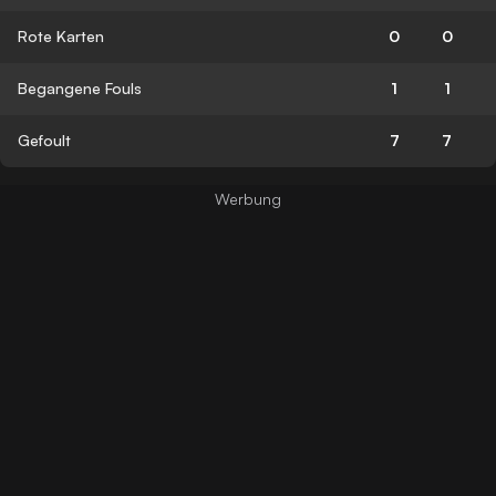
Rote Karten
0
0
Begangene Fouls
1
1
Gefoult
7
7