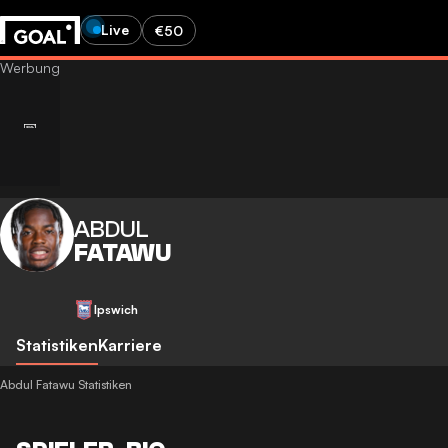
Live
€50
ABDUL
FATAWU
Ipswich
Statistiken
Karriere
Abdul Fatawu Statistiken