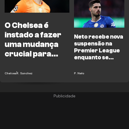
O Chelsea é
instado a fazer
Neto recebe nova
uma mudança
suspensão na
Premier League
crucial para
enquanto se
enfrentar o
aproxima a
investigação da
Arsenal e o City
Chelsea
R. Sanchez
P. Neto
UEFA sobre o
empurrão a um
gandula