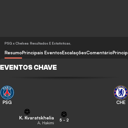
PSG x Chelsea
Resultados E Estatísticas
,
Resumo
Principais Eventos
Escalações
Comentário
Princi
EVENTOS CHAVE
PSG
CHE
K. Kvaratskhelia
5
-
2
A. Hakimi