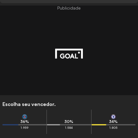
Publicidade
Escolha seu vencedor.
36
%
30
%
34
%
1.959
1.584
1.805