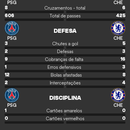
PSG
CHE
Cruzamentos - total
8
6
Total de passes
606
425
DEFESA
PSG
CHE
Chutes a gol
3
5
Defesas
2
3
Cobranças de falta
9
16
Erros defensivos
1
3
Bolas afastadas
12
8
Interceptações
2
4
DISCIPLINA
PSG
CHE
Cartões amarelos
1
0
Cartões vermelhos
0
0