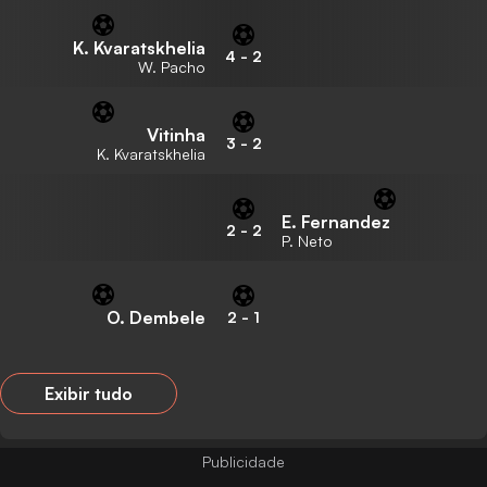
K. Kvaratskhelia
4
-
2
W. Pacho
Vitinha
3
-
2
K. Kvaratskhelia
E. Fernandez
2
-
2
P. Neto
O. Dembele
2
-
1
Exibir tudo