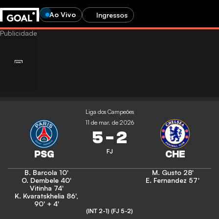
Ao Vivo
Ingressos
Liga dos Campeões
11 de mar. de 2026
5
-
2
FJ
B. Barcola
10'
M. Gusto
28'
O. Dembele
40'
E. Fernandez
57'
Vitinha
74'
K. Kvaratskhelia
86'
,
90' + 4'
(INT 2-1)
(FJ 5-2)