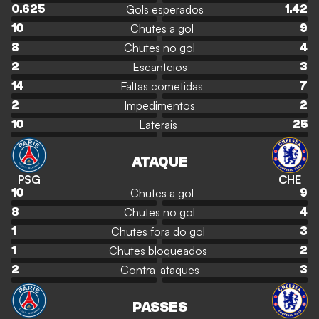
Gols esperados
0.625
1.42
Chutes a gol
10
9
Chutes no gol
8
4
Escanteios
2
3
Faltas cometidas
14
7
Impedimentos
2
2
Laterais
10
25
ATAQUE
PSG
CHE
Chutes a gol
10
9
Chutes no gol
8
4
Chutes fora do gol
1
3
Chutes bloqueados
1
2
Contra-ataques
2
3
PASSES