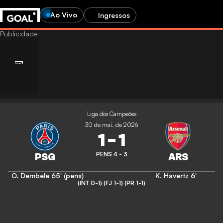
Ao Vivo
Ingressos
Liga dos Campeões
30 de mai. de 2026
1
-
1
PENS 4 - 3
O. Dembele
65' (pens)
K. Havertz
6'
(INT 0-1)
(FJ 1-1)
(PR 1-1)