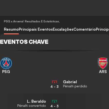
PSG x Arsenal
Resultados E Estatísticas
,
Resumo
Principais Eventos
Escalações
Comentário
Princi
EVENTOS CHAVE
PSG
ARS
Gabriel
Pênalti perdido
4
-
3
L. Beraldo
Pênalti convertido
4
-
3