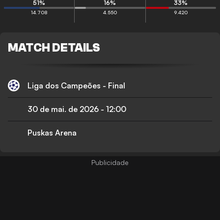
51
%
16
%
33
%
14.708
4.550
9.420
MATCH DETAILS
Liga dos Campeões - Final
30 de mai. de 2026
-
12:00
Puskas Arena