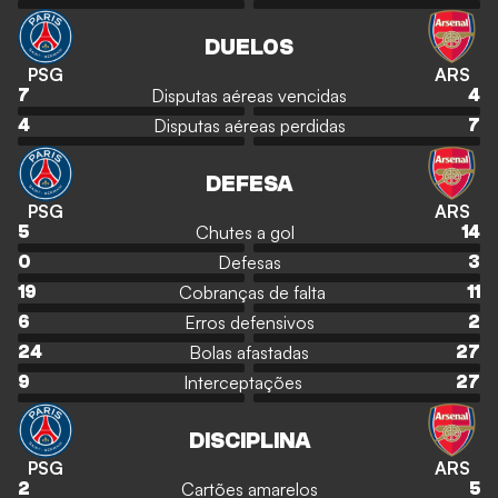
DUELOS
PSG
ARS
Disputas aéreas vencidas
7
4
Disputas aéreas perdidas
4
7
DEFESA
PSG
ARS
Chutes a gol
5
14
Defesas
0
3
Cobranças de falta
19
11
Erros defensivos
6
2
Bolas afastadas
24
27
Interceptações
9
27
DISCIPLINA
PSG
ARS
Cartões amarelos
2
5