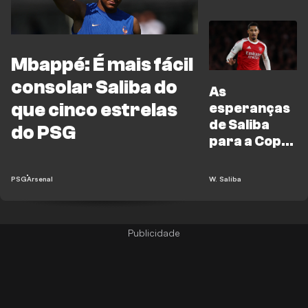
decepção na
final
Mbappé: É mais fácil
consolar Saliba do
As
que cinco estrelas
esperanças
de Saliba
do PSG
para a Copa
do Mundo
continuam
PSG
Arsenal
W. Saliba
vivas,
segundo o
técnico da
França