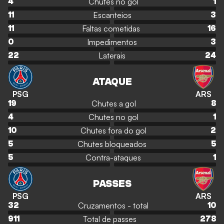
Chutes no gol
4
1
Escanteios
11
3
Faltas cometidas
11
16
Impedimentos
0
3
Laterais
22
24
ATAQUE
PSG
ARS
Chutes a gol
19
8
Chutes no gol
4
1
Chutes fora do gol
10
2
Chutes bloqueados
5
5
Contra-ataques
5
1
PASSES
PSG
ARS
Cruzamentos - total
32
10
Total de passes
911
278