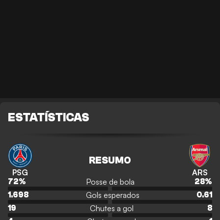
ESTATÍSTICAS
RESUMO
PSG
ARS
Posse de bola
72
%
28
%
Gols esperados
1.698
0.61
Chutes a gol
19
8