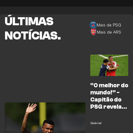
ÚLTIMAS
Mais de PSG
NOTÍCIAS.
Mais de ARS
"O melhor do
mundo!" -
Capitão do
PSG revela
mensagem
para Gabriel
Gabriel
após a