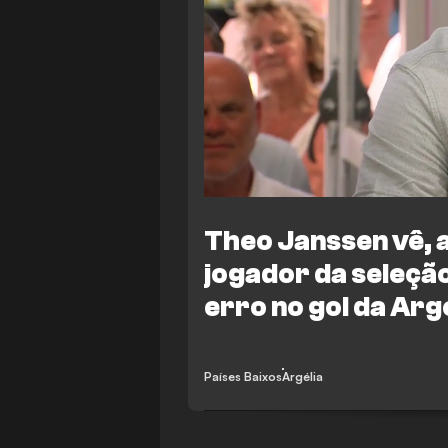
Theo Janssen vê, 
jogador da seleç
erro no gol da Arg
Países Baixos
Argélia