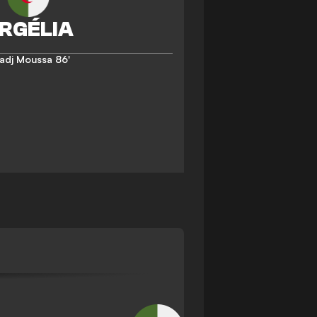
Hadj Moussa
86'