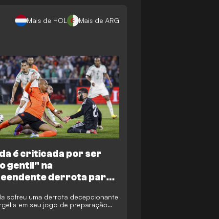
Mais de HOL
Mais de ARG
da é criticada por ser
o gentil" na
eendente derrota para a
ia
a sofreu uma derrota decepcionante
rgélia em seu jogo de preparação
Copa do Mundo, o que provocou uma