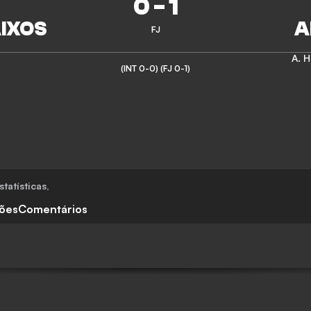
0
-
1
FJ
A. 
(INT 0-0)
(FJ 0-1)
statísticas
,
ções
Comentários