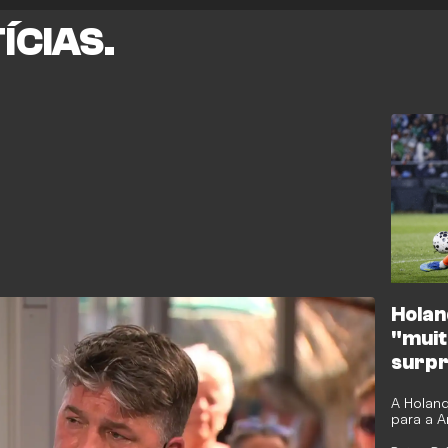
ÍCIAS.
Holan
"muit
surpr
Argél
A Holand
para a A
para a 