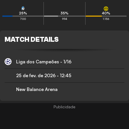
25
%
35
%
40
%
700
994
1.156
MATCH DETAILS
Liga dos Campeões - 1/16
25 de fev. de 2026
-
12:45
New Balance Arena