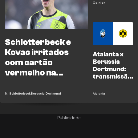
não podem
Opinion
ser
ignorados
Schlotterbeck e
Kovac irritados
Atalanta x
com cartão
Borussia
Dortmund:
vermelho na
transmissão,
derrota para o
canais de TV
e onde
Atalanta
N. Schlotterbeck
Borussia Dortmund
Atalanta
assistir