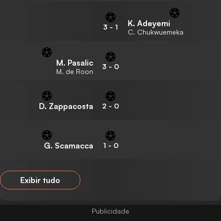
K. Adeyemi
3
-
1
C. Chukwuemeka
M. Pasalic
3
-
0
M. de Roon
D. Zappacosta
2
-
0
G. Scamacca
1
-
0
Exibir tudo