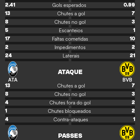
Gols esperados
2.41
0.99
Chutes a gol
13
7
Chutes no gol
8
3
Escanteios
5
1
Faltas cometidas
17
10
Impedimentos
2
2
Laterais
24
21
ATAQUE
ATA
BVB
Chutes a gol
13
7
Chutes no gol
8
3
Chutes fora do gol
4
2
Chutes bloqueados
1
2
Contra-ataques
4
1
PASSES