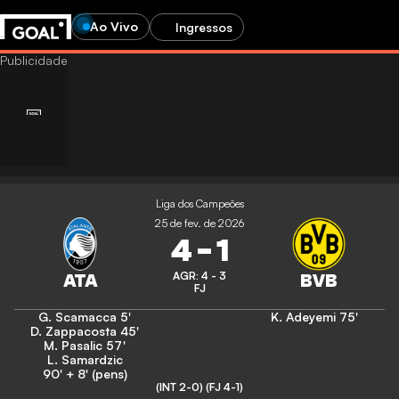
Ao Vivo
Ingressos
Liga dos Campeões
25 de fev. de 2026
4
-
1
AGR: 4 - 3
FJ
G. Scamacca
5'
K. Adeyemi
75'
D. Zappacosta
45'
M. Pasalic
57'
L. Samardzic
90' + 8' (pens)
(INT 2-0)
(FJ 4-1)