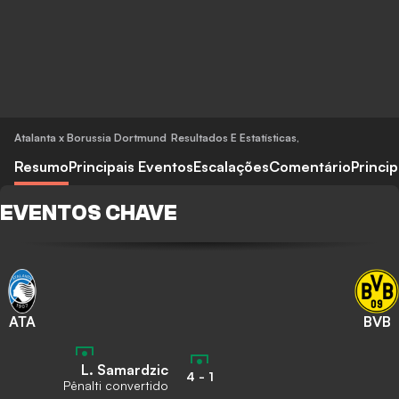
Atalanta x Borussia Dortmund
Resultados E Estatísticas
,
Resumo
Principais Eventos
Escalações
Comentário
Princi
EVENTOS CHAVE
ATA
BVB
L. Samardzic
4
-
1
Pênalti convertido