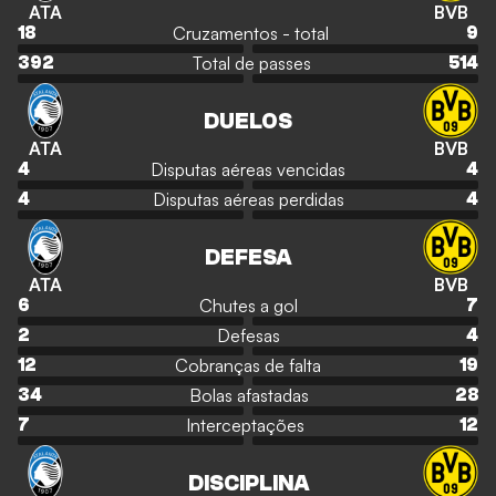
ATA
BVB
Cruzamentos - total
18
9
Total de passes
392
514
DUELOS
ATA
BVB
Disputas aéreas vencidas
4
4
Disputas aéreas perdidas
4
4
DEFESA
ATA
BVB
Chutes a gol
6
7
Defesas
2
4
Cobranças de falta
12
19
Bolas afastadas
34
28
Interceptações
7
12
DISCIPLINA