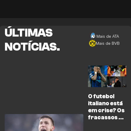
ÚLTIMAS
Mais de ATA
NOTÍCIAS.
Mais de BVB
O futebol
italiano está
em crise? Os
fracassos da
UCL da Itália