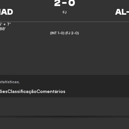
2
-
0
FJ
' + 7'
88'
(INT 1-0)
(FJ 2-0)
tatísticas
,
ções
Classificação
Comentários