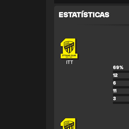
ESTATÍSTICAS
ITT
69
%
12
6
11
3