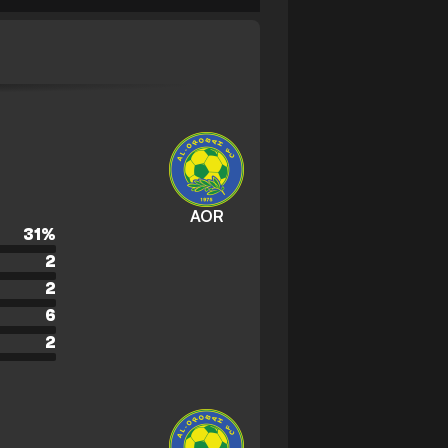
AOR
31
%
2
2
6
2