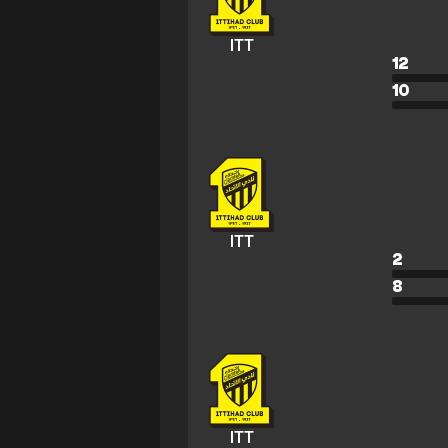
ITT
12
10
ITT
2
8
ITT