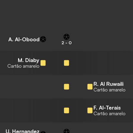
A. Al-Obood
2
-
0
M. Diaby
Cartão amarelo
R. Al Ruwaili
Cartão amarelo
F. Al-Terais
Cartão amarelo
U. Hernandez