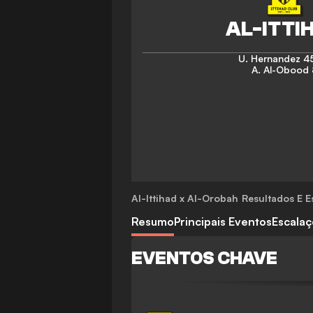
U. Hernandez
45
A. Al-Obood
Al-Ittihad x Al-Orobah
Resultados E Es
Resumo
Principais Eventos
Escala
EVENTOS CHAVE