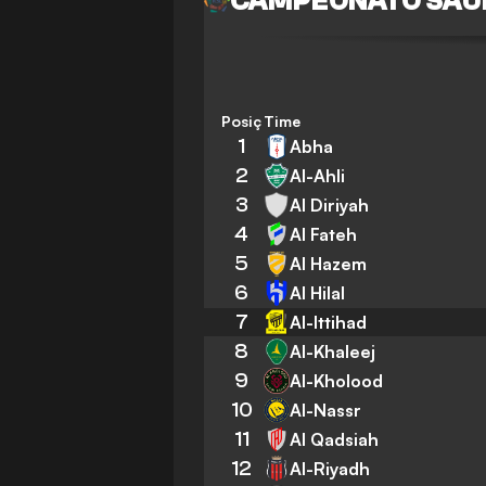
CAMPEONATO SAU
Posição
Time
1
Abha
2
Al-Ahli
3
Al Diriyah
4
Al Fateh
5
Al Hazem
6
Al Hilal
7
Al-Ittihad
8
Al-Khaleej
9
Al-Kholood
10
Al-Nassr
11
Al Qadsiah
12
Al-Riyadh