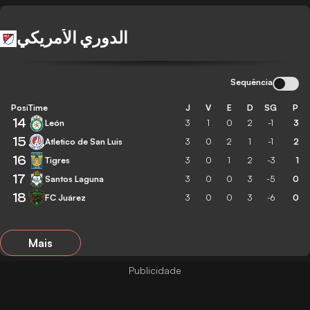
الدوري الأمريكي
Sequência
Posição
Time
J
V
E
D
SG
P
14
León
3
1
0
2
-1
3
15
Atletico de San Luis
3
0
2
1
-1
2
16
Tigres
3
0
1
2
-3
1
17
Santos Laguna
3
0
0
3
-5
0
18
FC Juárez
3
0
0
3
-6
0
Mais