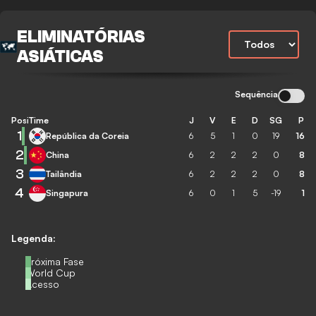
ELIMINATÓRIAS
ASIÁTICAS
Sequência
Posição
Time
J
V
E
D
SG
P
1
República da Coreia
6
5
1
0
19
16
2
China
6
2
2
2
0
8
3
Tailândia
6
2
2
2
0
8
4
Singapura
6
0
1
5
-19
1
Legenda:
Próxima Fase
World Cup
Acesso