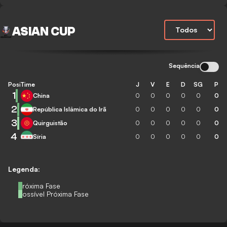
ASIAN CUP
Sequência
Posição
Time
J
V
E
D
SG
P
1
China
0
0
0
0
0
0
2
República Islâmica do Irã
0
0
0
0
0
0
3
Quirguistão
0
0
0
0
0
0
4
Síria
0
0
0
0
0
0
Legenda:
Próxima Fase
Possível Próxima Fase