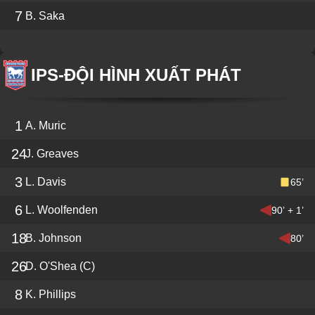
7
B. Saka
IPS
-
ĐỘI HÌNH XUẤT PHÁT
1
A. Muric
24
J. Greaves
3
L. Davis
65’
6
L. Woolfenden
90’ + 1’
18
B. Johnson
80’
26
D. O'Shea
(C)
8
K. Phillips