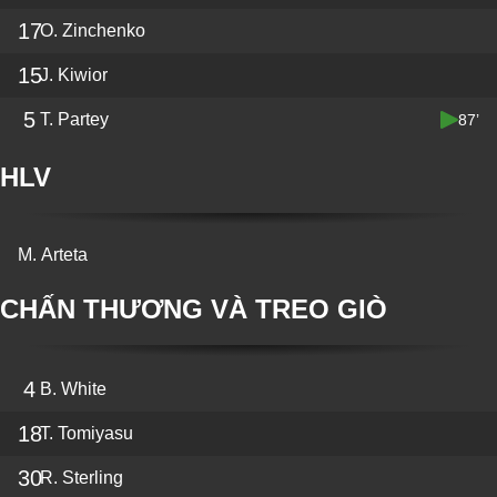
17
O. Zinchenko
15
J. Kiwior
5
T. Partey
87’
HLV
M. Arteta
CHẤN THƯƠNG VÀ TREO GIÒ
4
B. White
18
T. Tomiyasu
30
R. Sterling