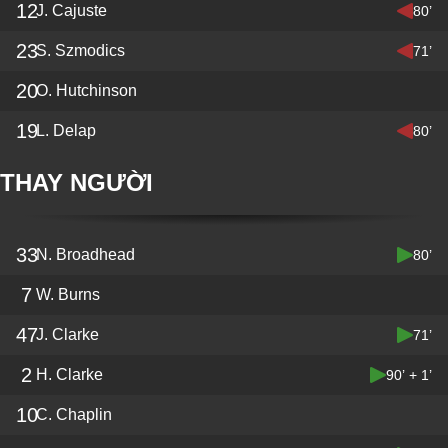
12
J. Cajuste
80’
23
S. Szmodics
71’
20
O. Hutchinson
19
L. Delap
80’
THAY NGƯỜI
33
N. Broadhead
80’
7
W. Burns
47
J. Clarke
71’
2
H. Clarke
90’ + 1’
10
C. Chaplin