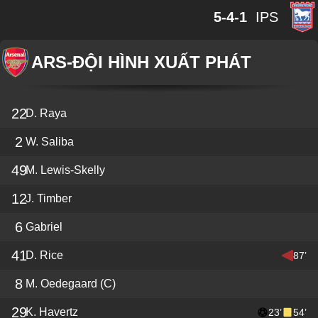
5-4-1
IPS
ARS
-
ĐỘI HÌNH XUẤT PHÁT
22
D. Raya
2
W. Saliba
49
M. Lewis-Skelly
12
J. Timber
6
Gabriel
41
D. Rice
87’
8
M. Oedegaard
(C)
29
K. Havertz
23’
54’