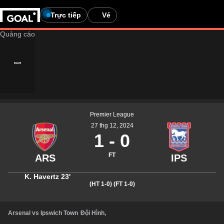
Trực tiếp
Vé
Premier League
27 thg 12, 2024
1
-
0
FT
K. Havertz
23'
(HT 1-0)
(FT 1-0)
Arsenal vs Ipswich Town
Đội Hình
,