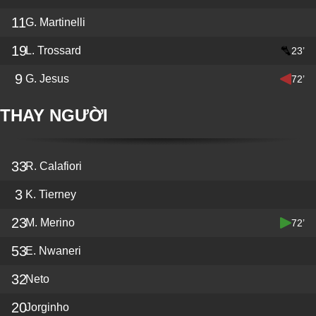
11
G. Martinelli
19
L. Trossard
23’
9
G. Jesus
72’
THAY NGƯỜI
33
R. Calafiori
3
K. Tierney
23
M. Merino
72’
53
E. Nwaneri
32
Neto
20
Jorginho