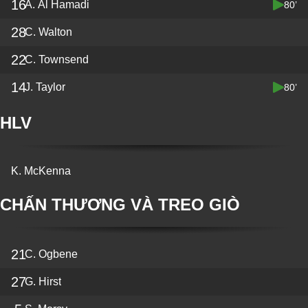
16
A. Al Hamadi
80’
28
C. Walton
22
C. Townsend
14
J. Taylor
80’
HLV
K. McKenna
CHẤN THƯƠNG VÀ TREO GIÒ
21
C. Ogbene
27
G. Hirst