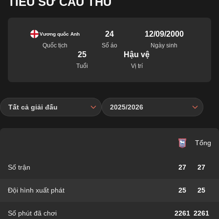
TIỂU SỬ CẦU THỦ
24
12/09/2000
Vương quốc Anh
Quốc tịch
Số áo
Ngày sinh
25
Hậu vệ
Tuổi
Vị trí
Tất cả giải đấu
2025/2026
Tổng
Số trận
27
27
Đội hình xuất phát
25
25
Số phút đã chơi
2261
2261