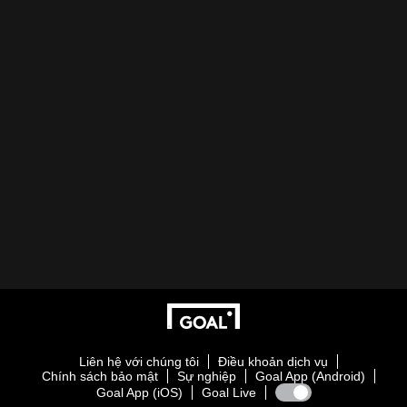
Liên hệ với chúng tôi
Điều khoản dịch vụ
Chính sách bảo mật
Sự nghiệp
Goal App (Android)
Goal App (iOS)
Goal Live