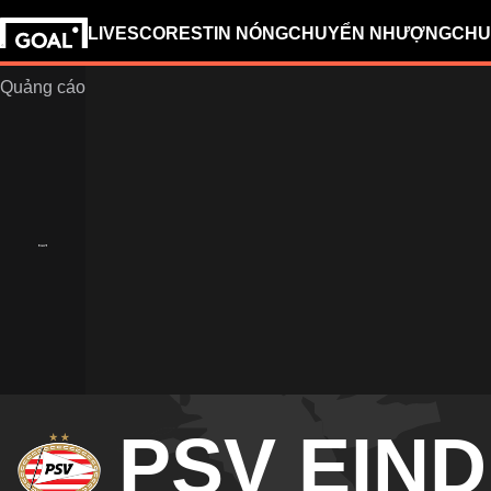
LIVESCORES
TIN NÓNG
CHUYỂN NHƯỢNG
CHU
PSV EIN