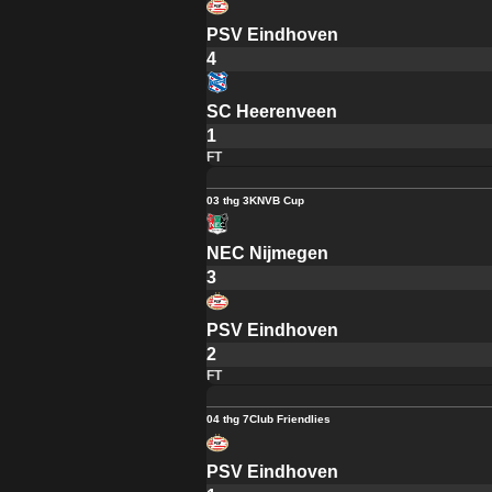
PSV Eindhoven
4
SC Heerenveen
1
FT
03 thg 3
KNVB Cup
NEC Nijmegen
3
PSV Eindhoven
2
FT
04 thg 7
Club Friendlies
PSV Eindhoven