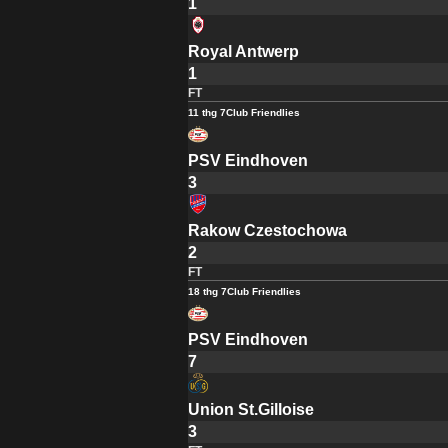
1
Royal Antwerp
1
FT
11 thg 7
Club Friendlies
PSV Eindhoven
3
Rakow Czestochowa
2
FT
18 thg 7
Club Friendlies
PSV Eindhoven
7
Union St.Gilloise
3