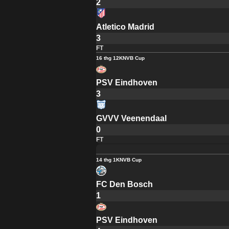
2
Atletico Madrid
3
FT
16 thg 12
KNVB Cup
PSV Eindhoven
3
GVVV Veenendaal
0
FT
14 thg 1
KNVB Cup
FC Den Bosch
1
PSV Eindhoven