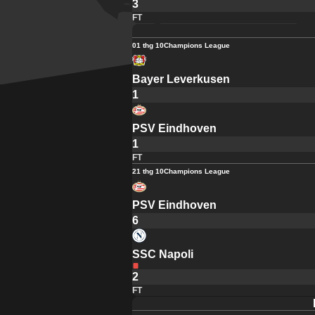
3
FT
01 thg 10
Champions League
Bayer Leverkusen
1
PSV Eindhoven
1
FT
21 thg 10
Champions League
PSV Eindhoven
6
SSC Napoli
2
FT