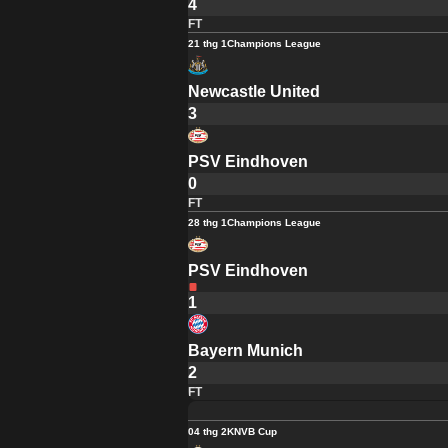
4
FT
21 thg 1
Champions League
Newcastle United
3
PSV Eindhoven
0
FT
28 thg 1
Champions League
PSV Eindhoven
1
Bayern Munich
2
FT
04 thg 2
KNVB Cup