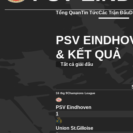
Tổng Quan
Tin Tức
Các Trận Đấu
D
PSV EINDHOV
& KẾT QUẢ
Tất cả giải đấu
16 thg 9
Champions League
PSV Eindhoven
1
Union St.Gilloise