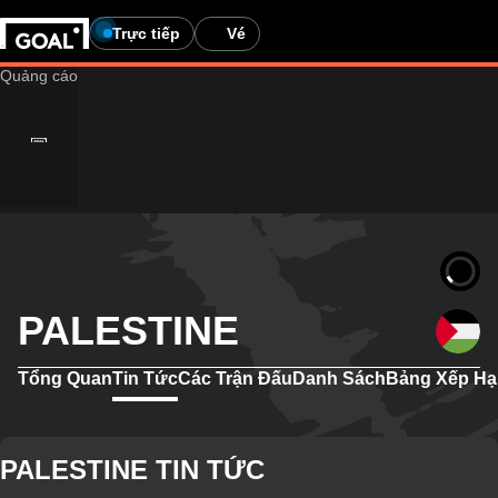
Trực tiếp
Vé
PALESTINE
Tổng Quan
Tin Tức
Các Trận Đấu
Danh Sách
Bảng Xếp H
PALESTINE TIN TỨC