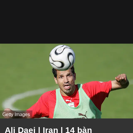
Getty Images
Ali Daei | Iran | 14 bàn