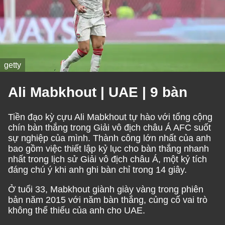
getty
Ali Mabkhout | UAE | 9 bàn
Tiền đạo kỳ cựu Ali Mabkhout tự hào với tổng cộng
chín bàn thắng trong Giải vô địch châu Á AFC suốt
sự nghiệp của mình. Thành công lớn nhất của anh
bao gồm việc thiết lập kỷ lục cho bàn thắng nhanh
nhất trong lịch sử Giải vô địch châu Á, một kỷ tích
đáng chú ý khi anh ghi bàn chỉ trong 14 giây.
Ở tuổi 33, Mabkhout giành giày vàng trong phiên
bản năm 2015 với năm bàn thắng, củng cố vai trò
không thể thiếu của anh cho UAE.