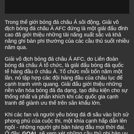
Trong thế giới bóng đá châu Á sôi động, Giải vô
địch bóng đá châu Á AFC đứng là một giải đấu đỉnh
cao đã giới thiệu những tài năng xuất sắc và khả
năng ghi bàn phi thường của các cầu thủ suốt nhiều
năm qua.
Giải vô địch bóng đá châu Á AFC, do Liên đoàn
bóng đá châu Á tổ chức, là giải đấu bóng đá quốc
tế hàng đầu ở châu Á. Tổ chức mỗi bốn năm một
lần, nó tập hợp các đội hàng đầu của châu lục để
cạnh tranh vinh quang. Giải đấu giới thiệu những
nền văn hóa bóng đá đa dạng, tạo điều kiện cho sự
thống nhất và phấn khích khi các quốc gia cạnh
tranh để giành ưu thế trên sân khấu lớn.
Khi các fan và người yêu bóng đá đi sâu vào lịch sử
phong phú của cuộc thi, một khía cạnh hấp dẫn lên
ngôi - những người ghi bàn hàng đầu mọi thời đại.
Ở đây,
GOAL
sẽ xem xét những cầu thủ ghi bàn uy