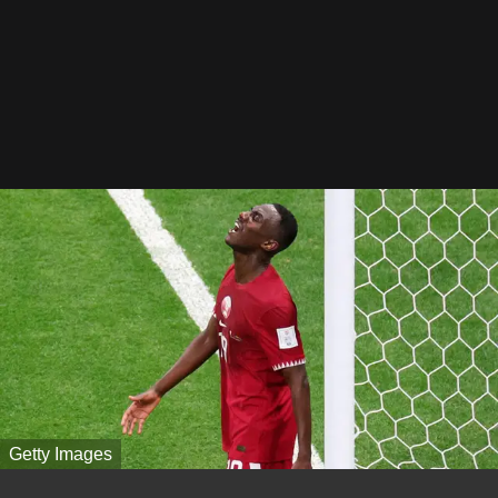
Getty Images