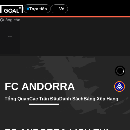
Trực tiếp
Vé
FC ANDORRA
Tổng Quan
Các Trận Đấu
Danh Sách
Bảng Xếp Hạng