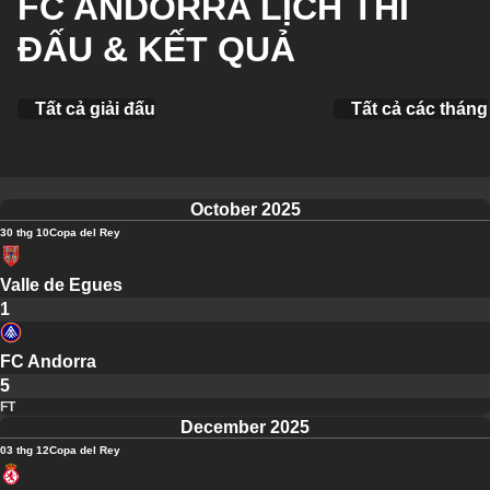
FC ANDORRA LỊCH THI
ĐẤU & KẾT QUẢ
Tất cả giải đấu
Tất cả các tháng
October 2025
30 thg 10
Copa del Rey
Valle de Egues
1
FC Andorra
5
FT
December 2025
03 thg 12
Copa del Rey