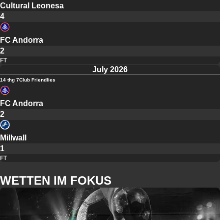
Cultural Leonesa
4
FC Andorra
2
FT
July 2026
14 thg 7
Club Friendlies
FC Andorra
2
Millwall
1
FT
WETTEN IM FOKUS