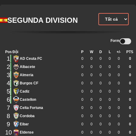
SEGUNDA DIVISION
Form
Pos
Đội
P
W
D
L
+/-
PTS
1
AD Ceuta FC
0
0
0
0
0
0
2
Albacete
0
0
0
0
0
0
3
Almeria
0
0
0
0
0
0
4
Burgos CF
0
0
0
0
0
0
5
Cadiz
0
0
0
0
0
0
6
Castellon
0
0
0
0
0
0
7
Celta Fortuna
0
0
0
0
0
0
8
Cordoba
0
0
0
0
0
0
9
Eibar
0
0
0
0
0
0
10
Eldense
0
0
0
0
0
0