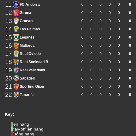
11
FC Andorra
0
0
0
0
0
0
12
Girona
0
0
0
0
0
0
13
Granada
0
0
0
0
0
0
14
Las Palmas
0
0
0
0
0
0
15
Leganes
0
0
0
0
0
0
16
Mallorca
0
0
0
0
0
0
17
Real Oviedo
0
0
0
0
0
0
18
Real Sociedad B
0
0
0
0
0
0
19
Real Valladolid
0
0
0
0
0
0
20
Sabadell
0
0
0
0
0
0
21
Sporting Gijon
0
0
0
0
0
0
22
Tenerife
0
0
0
0
0
0
Key:
Lên hạng
Play-off lên hạng
Xuống hạng