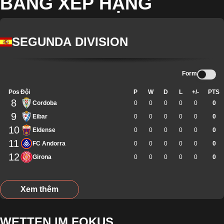
BẢNG XẾP HẠNG
SEGUNDA DIVISION
Form
Pos
Đội
P
W
D
L
+/-
PTS
8
Cordoba
0
0
0
0
0
0
9
Eibar
0
0
0
0
0
0
10
Eldense
0
0
0
0
0
0
11
FC Andorra
0
0
0
0
0
0
12
Girona
0
0
0
0
0
0
Xem thêm
WETTEN IM FOKUS