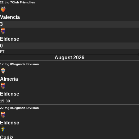
22 thg 7
Club Friendlies
Valencia
3
Eldense
0
FT
August 2026
17 thg 8
Segunda Division
Almeria
Eldense
15:30
22 thg 8
Segunda Division
Eldense
Cadiz