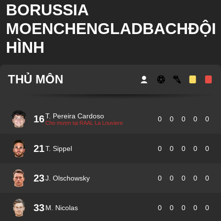
BORUSSIA
MOENCHENGLADBACHĐỘI
HÌNH
THỦ MÔN
T. Pereira Cardoso
16
0
0
0
0
0
Cho mượn tại RAAL La Louviere
21
T. Sippel
0
0
0
0
0
23
J. Olschowsky
0
0
0
0
0
33
M. Nicolas
0
0
0
0
0