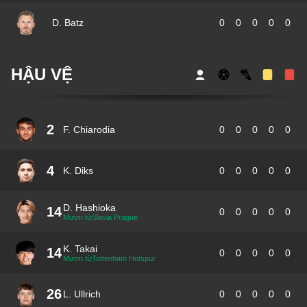
D. Batz
0
0
0
0
0
HẬU VỆ
2
F. Chiarodia
0
0
0
0
0
4
K. Diks
0
0
0
0
0
D. Hashioka
14
0
0
0
0
0
Mượn từSlavia Prague
K. Takai
14
0
0
0
0
0
Mượn từTottenham Hotspur
26
L. Ullrich
0
0
0
0
0