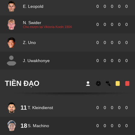
E. Leopold
0
0
0
0
0
N. Swider
0
0
0
0
0
Cho mượn tại Viktoria Koeln 1904
Z. Uno
0
0
0
0
0
J. Uwakhonye
0
0
0
0
0
TIỀN ĐẠO
11
T. Kleindienst
0
0
0
0
0
18
S. Machino
0
0
0
0
0