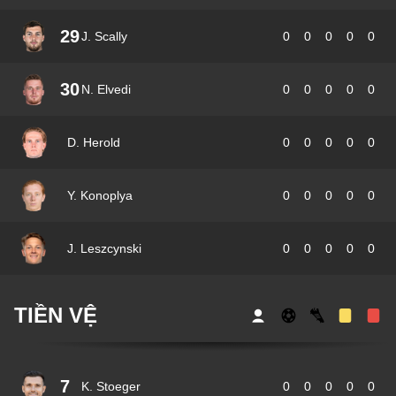
29
J. Scally
0
0
0
0
0
30
N. Elvedi
0
0
0
0
0
D. Herold
0
0
0
0
0
Y. Konoplya
0
0
0
0
0
J. Leszcynski
0
0
0
0
0
TIỀN VỆ
7
K. Stoeger
0
0
0
0
0