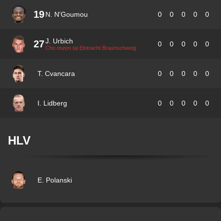
19
N. N'Goumou
0
0
0
0
0
J. Urbich
27
0
0
0
0
0
Cho mượn tại Eintracht Braunschweig
T. Cvancara
0
0
0
0
0
I. Lidberg
0
0
0
0
0
HLV
E. Polanski