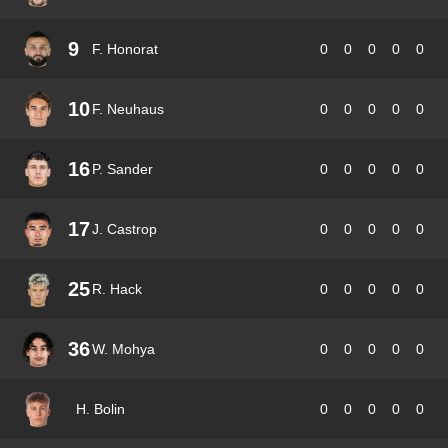
9
F. Honorat
0
0
0
0
0
10
F. Neuhaus
0
0
0
0
0
16
P. Sander
0
0
0
0
0
17
J. Castrop
0
0
0
0
0
25
R. Hack
0
0
0
0
0
36
W. Mohya
0
0
0
0
0
H. Bolin
0
0
0
0
0