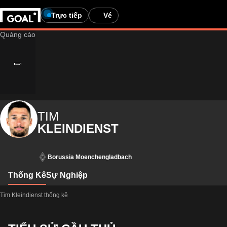
Trực tiếp
Vé
TIM
KLEINDIENST
Borussia Moenchengladbach
Thống Kê
Sự Nghiệp
Tim Kleindienst thống kê