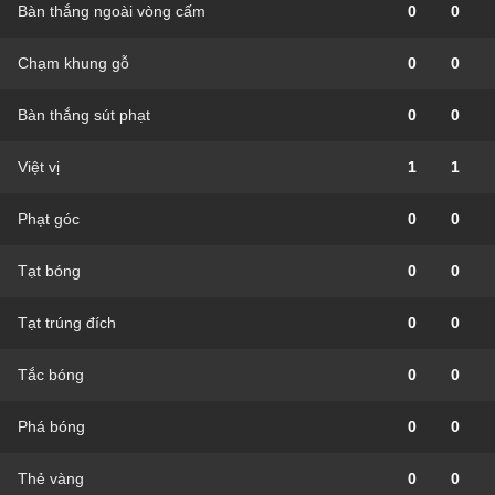
Bàn thắng ngoài vòng cấm
0
0
Chạm khung gỗ
0
0
Bàn thắng sút phạt
0
0
Việt vị
1
1
Phạt góc
0
0
Tạt bóng
0
0
Tạt trúng đích
0
0
Tắc bóng
0
0
Phá bóng
0
0
Thẻ vàng
0
0