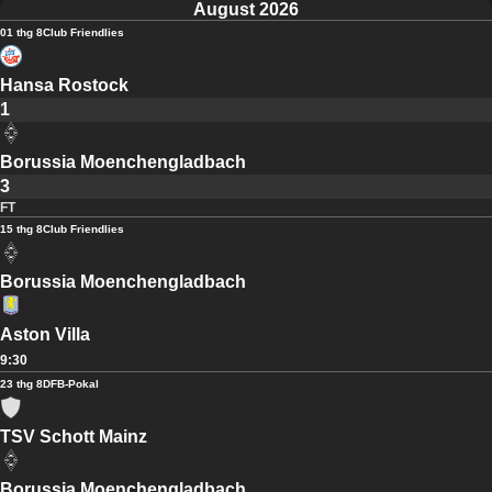
August 2026
01 thg 8
Club Friendlies
Hansa Rostock
1
Borussia Moenchengladbach
3
FT
15 thg 8
Club Friendlies
Borussia Moenchengladbach
Aston Villa
9:30
23 thg 8
DFB-Pokal
TSV Schott Mainz
Borussia Moenchengladbach