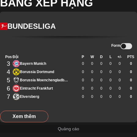
BẢNG XẾP HẠNG
BUNDESLIGA
Form
Pos
Đội
P
W
D
L
+/-
PTS
3
Bayern Munich
0
0
0
0
0
0
4
Borussia Dortmund
0
0
0
0
0
0
5
Borussia Moenchengladbach
0
0
0
0
0
0
6
Eintracht Frankfurt
0
0
0
0
0
0
7
Elversberg
0
0
0
0
0
0
Xem thêm