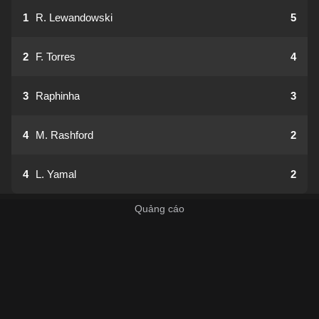
1
R. Lewandowski
5
2
F. Torres
4
3
Raphinha
3
4
M. Rashford
2
4
L. Yamal
2