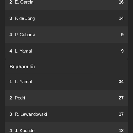
2
E. Garcia
16
3
F. de Jong
14
4
P. Cubarsi
9
4
L. Yamal
9
Bị phạm lỗi
1
L. Yamal
34
2
Pedri
27
3
R. Lewandowski
17
4
J. Kounde
12