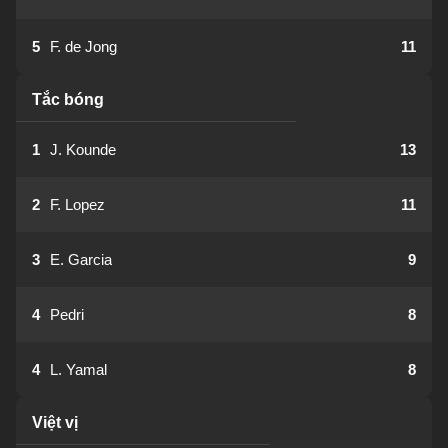
5
F. de Jong
11
Tắc bóng
1
J. Kounde
13
2
F. Lopez
11
3
E. Garcia
9
4
Pedri
8
4
L. Yamal
8
Việt vị