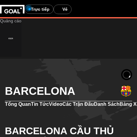
Trực tiếp
Vé
BARCELONA
Tổng Quan
Tin Tức
Video
Các Trận Đấu
Danh Sách
Bảng X
BARCELONA CẦU THỦ