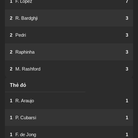
1
F. Lopez
7
2
R. Bardghji
3
2
Pedri
3
2
Raphinha
3
2
M. Rashford
3
Thẻ đỏ
1
R. Araujo
1
1
P. Cubarsi
1
1
F. de Jong
1