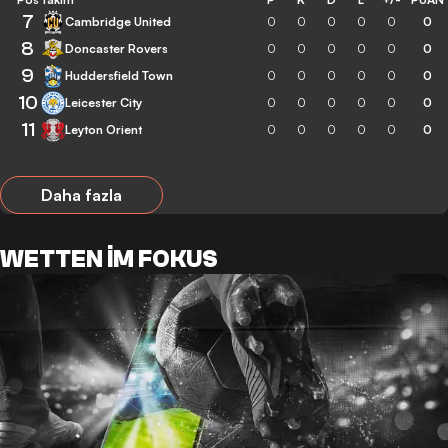
7
Cambridge United
0
0
0
0
0
0
8
Doncaster Rovers
0
0
0
0
0
0
9
Huddersfield Town
0
0
0
0
0
0
10
Leicester City
0
0
0
0
0
0
11
Leyton Orient
0
0
0
0
0
0
Daha fazla
WETTEN IM FOKUS