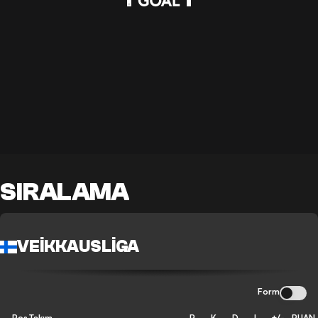
SIRALAMA
VEIKKAUSLIGA
Form
Pos
Takım
P
K
D
L
+/-
PUAN