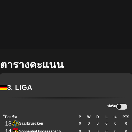
ตารางคะแนน
3. LIGA
ฟอร์ม
ิีPos
ทีม
P
W
D
L
+/-
PTS
13
Saarbruecken
0
0
0
0
0
0
14
Sonnenhof Grossaspach
0
0
0
0
0
0