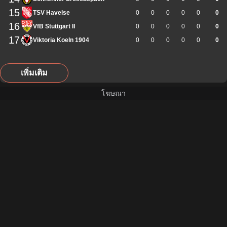
15
TSV Havelse
0
0
0
0
0
0
16
VfB Stuttgart II
0
0
0
0
0
0
17
Viktoria Koeln 1904
0
0
0
0
0
0
เพิ่มเติม