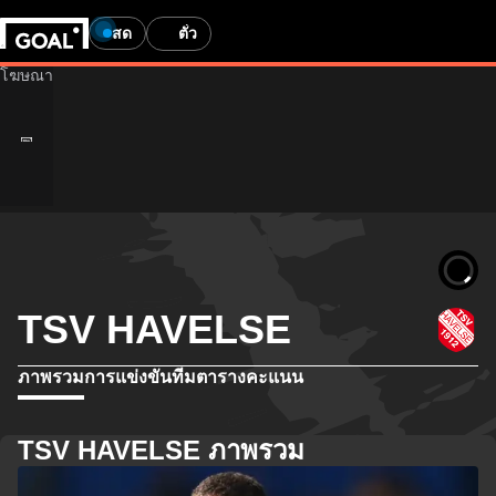
สด
ตั๋ว
TSV HAVELSE
ภาพรวม
การแข่งขัน
ทีม
ตารางคะแนน
TSV HAVELSE ภาพรวม