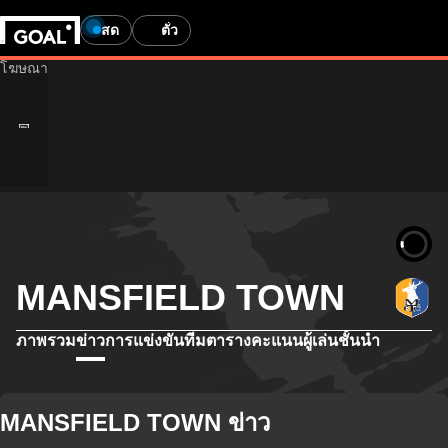
สด
ตั๋ว
MANSFIELD TOWN
ภาพรวม
ข่าว
การแข่งขัน
ทีม
ตารางคะแนน
ผู้เล่นชั้นนำ
MANSFIELD TOWN ข่าว