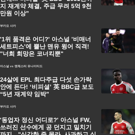
지 재계약 체결, 주급 무려 5억 9천
만원 이상”
부카요 사카
'1위 품격은 어디?' 아스널 '비매너
세트피스'에 뿔난 맨유 윙어 직격!
"너희 희망은 코너킥뿐"
아스널 vs 맨체스터 유나이티드
24살에 EPL 최다주급 다섯 손가락
안에 든다! ‘비피셜’ 英 BBC급 보도
“5년 재계약 임박”
부카요 사카
'동업자 정신 어디로?' 아스널 FW,
쓰러진 선수에게 공 던지고 밀치기
까지…"심각한 줄 몰라, 사과하고 싶