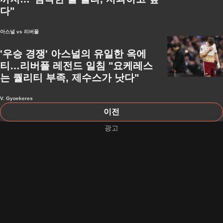
다"
아스널 vs 리버풀
'우승 경쟁' 아스널의 유일한 옥에
티…리버풀 레전드 일침 "요케레스
는 퀄리티 부족, 제수스가 낫다"
V. Gyoekeres
이전