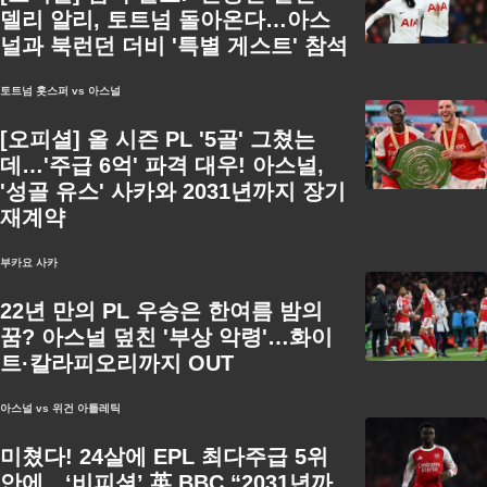
델리 알리, 토트넘 돌아온다…아스
널과 북런던 더비 '특별 게스트' 참석
토트넘 홋스퍼 vs 아스널
[오피셜] 올 시즌 PL '5골' 그쳤는
데…'주급 6억' 파격 대우! 아스널,
'성골 유스' 사카와 2031년까지 장기
재계약
부카요 사카
22년 만의 PL 우승은 한여름 밤의
꿈? 아스널 덮친 '부상 악령'…화이
트·칼라피오리까지 OUT
아스널 vs 위건 아틀레틱
미쳤다! 24살에 EPL 최다주급 5위
안에…‘비피셜’ 英 BBC “2031년까