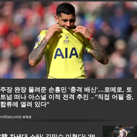
주장 완장 물려준 손흥민 '충격 배신'…로메로, 토
트넘 떠나 아스널 이적 전격 추진→"직접 어필 중,
합류에 열려 있다"
이적
크리스티안 로메로
'韓 차세대 스타' 김민수 미쳤다! 'PL