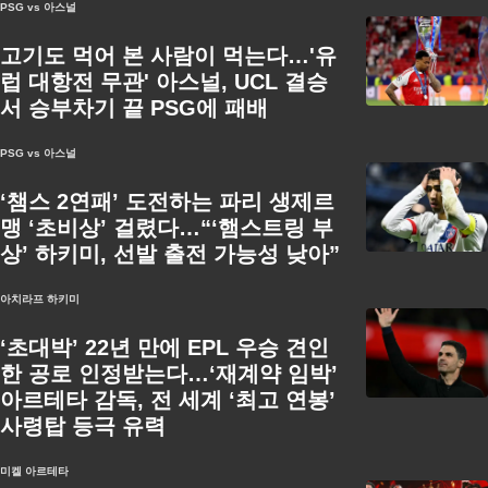
PSG vs 아스널
고기도 먹어 본 사람이 먹는다…'유
럽 대항전 무관' 아스널, UCL 결승
서 승부차기 끝 PSG에 패배
PSG vs 아스널
‘챔스 2연패’ 도전하는 파리 생제르
맹 ‘초비상’ 걸렸다…“‘햄스트링 부
상’ 하키미, 선발 출전 가능성 낮아”
아치라프 하키미
‘초대박’ 22년 만에 EPL 우승 견인
한 공로 인정받는다…‘재계약 임박’
아르테타 감독, 전 세계 ‘최고 연봉’
사령탑 등극 유력
미켈 아르테타