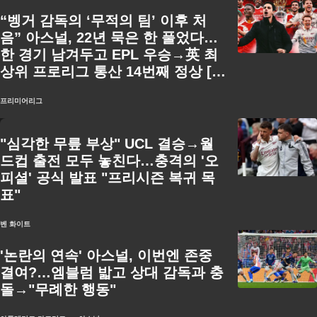
“벵거 감독의 ‘무적의 팀’ 이후 처
음” 아스널, 22년 묵은 한 풀었다…
한 경기 남겨두고 EPL 우승→英 최
상위 프로리그 통산 14번째 정상 [오
피셜]
프리미어리그
"심각한 무릎 부상" UCL 결승→월
드컵 출전 모두 놓친다…충격의 '오
피셜' 공식 발표 "프리시즌 복귀 목
표"
벤 화이트
'논란의 연속' 아스널, 이번엔 존중
결여?…엠블럼 밟고 상대 감독과 충
돌→"무례한 행동"