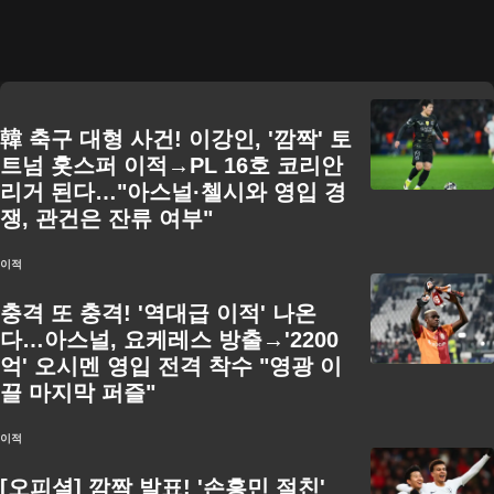
韓 축구 대형 사건! 이강인, '깜짝' 토
트넘 홋스퍼 이적→PL 16호 코리안
리거 된다…"아스널·첼시와 영입 경
쟁, 관건은 잔류 여부"
이적
충격 또 충격! '역대급 이적' 나온
다…아스널, 요케레스 방출→'2200
억' 오시멘 영입 전격 착수 "영광 이
끌 마지막 퍼즐"
이적
[오피셜] 깜짝 발표! '손흥민 절친'