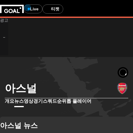
Live
티켓
아스널
개요
뉴스
영상
경기
스쿼드
순위
톱 플레이어
아스널 뉴스