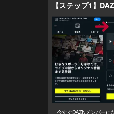
【ステップ1】
DA
「今すぐDAZNメンバーに