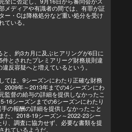
完全に否定し、9月16日から審問会がス
部メディアや有識者の間では、有罪が証
ター・Cは降格処分など重い処分を受け
れている。
によると、約3カ月に及ぶヒアリングが6日に
15件とされたプレミアリーグ財務規則違
件の違反容疑へと増えているという。
しては、9シーズンにわたり正確な財務
2009年～2013年までの4シーズンにわ
元監督の給与の詳細を提供しなかったこ
015-16シーズンまでの6シーズンにわたり
選手の報酬の詳細を提供しなかったこと
、2018-19シーズン～2022-23シー
たり、調査に協力せず、必要な書類を提
されているようだ。