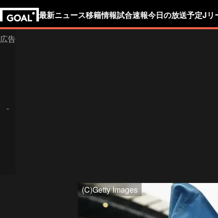
最新ニュース
移籍情報
試合速報
今日の放送予定
Jリ
(C)Getty Images