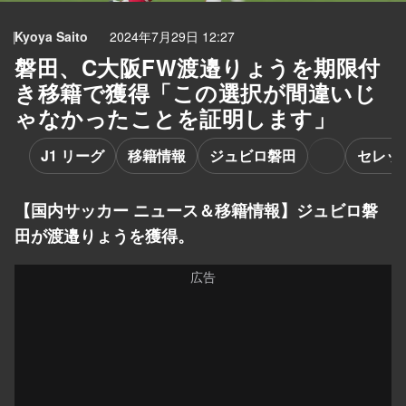
Kyoya Saito
2024年7月29日 12:27
磐田、C大阪FW渡邉りょうを期限付
き移籍で獲得「この選択が間違いじ
ゃなかったことを証明します」
J1 リーグ
移籍情報
ジュビロ磐田
セレッ
【国内サッカー ニュース＆移籍情報】ジュビロ磐
田が渡邉りょうを獲得。