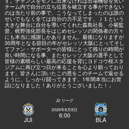
す。チャンスをモノに出来なければ出場機会を失い
チーム内で自分の立ち位置を確立する事ができない
のは当たり前の事で、こうなってしまったのは誰の
せいでもなく全ては自分の力不足です。Ｊ１という
大きな舞台に自分を導いてくれた森島社長、小菊監
督、梶野強化部長をはじめセレッソの関係者の方々
にも本当に感謝しかありません。最後になりますが
30周年となる節目の年がセレッソ大阪にとってそし
てファン・サポーターの皆様にとって残りの時間が
良い時間になる事、またセレッソ大阪の選手として
皆様の素晴らしい最高の応援を背にヨドコウ桜スタ
ジアムに再び立つ日が来ることを心より願っており
ます。皆さんに頂いたこの恩をこのチームで返せる
ように、しっかり闘ってきます。1年間本当にお世
話になりました！ありがとうございました！」
J2 リーグ
2026年8月8日
6:00
JUI
BLA