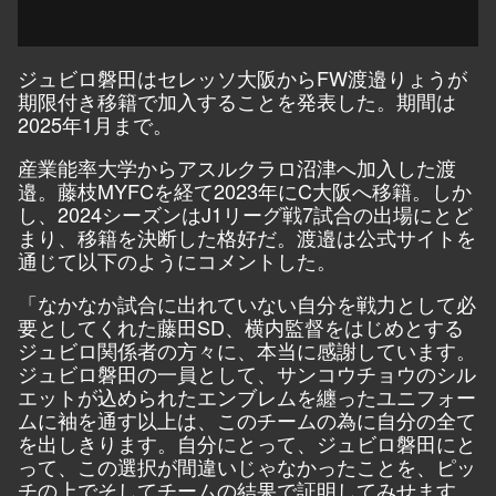
ジュビロ磐田はセレッソ大阪からFW渡邉りょうが
期限付き移籍で加入することを発表した。期間は
2025年1月まで。
産業能率大学からアスルクラロ沼津へ加入した渡
邉。藤枝MYFCを経て2023年にC大阪へ移籍。しか
し、2024シーズンはJ1リーグ戦7試合の出場にとど
まり、移籍を決断した格好だ。渡邉は公式サイトを
通じて以下のようにコメントした。
「なかなか試合に出れていない自分を戦力として必
要としてくれた藤田SD、横内監督をはじめとする
ジュビロ関係者の方々に、本当に感謝しています。
ジュビロ磐田の一員として、サンコウチョウのシル
エットが込められたエンブレムを纏ったユニフォー
ムに袖を通す以上は、このチームの為に自分の全て
を出しきります。自分にとって、ジュビロ磐田にと
って、この選択が間違いじゃなかったことを、ピッ
チの上でそしてチームの結果で証明してみせます。