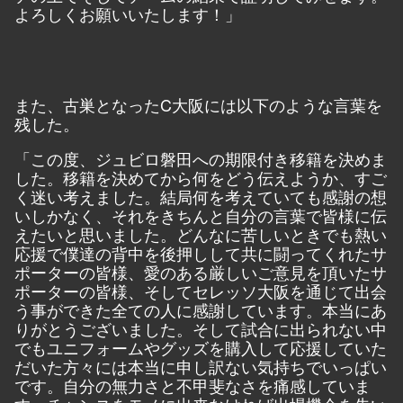
よろしくお願いいたします！」
また、古巣となったC大阪には以下のような言葉を
残した。
「この度、ジュビロ磐田への期限付き移籍を決めま
した。移籍を決めてから何をどう伝えようか、すご
く迷い考えました。結局何を考えていても感謝の想
いしかなく、それをきちんと自分の言葉で皆様に伝
えたいと思いました。どんなに苦しいときでも熱い
応援で僕達の背中を後押しして共に闘ってくれたサ
ポーターの皆様、愛のある厳しいご意見を頂いたサ
ポーターの皆様、そしてセレッソ大阪を通じて出会
う事ができた全ての人に感謝しています。本当にあ
りがとうございました。そして試合に出られない中
でもユニフォームやグッズを購入して応援していた
だいた方々には本当に申し訳ない気持ちでいっぱい
です。自分の無力さと不甲斐なさを痛感していま