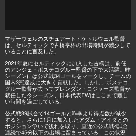
マザーウェルのスチュアート・ケトルウェル監督
は、セルティックで古橋亨梧の出場時間が減少して
いることに言及した。
2021年夏にセルティックに加入した古橋は、前任
のアンジェ・ポステコグルー監督の下で大活躍。昨
シーズンには公式戦34ゴールをマークし、チームの
国内3冠達成に大きく貢献した。しかし、ポステコ
グルー監督が去ってブレンダン・ロジャーズ監督が
就任した今シーズン、日本代表FWはここまで難し
い時間を過ごしている。
公式戦39試合で14ゴールと昨季より得点数が減少
すると、さらに1月に加入したアダム・アイダとの
ポジション争いで後れを取り、直近の公式戦4試合
連続で45分以下の出場に留まっている。この状況