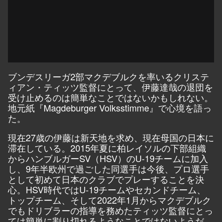
ブンデスリーガ2部マクデブルクを率いるクリステ
ィアン・ティッツ監督にとって、伊藤達哉の退団を
受け止めるのは簡単なことではないかもしれない。
地元紙『Magdeburger Volksstimme』で心境を語っ
た。
現在27歳の伊藤は新天地を求め、現在母国の日本に
滞在している。2015年夏に柏レイソルの下部組織
からハンブルガーSV（HSV）のU-19チームに加入
し、9年半欧州で過ごした同選手は今後、プロ選手
として初めて日本のクラブでプレーすることを決
心。HSV時代ではU-19チームやセカンドチーム、
トップチーム、そして2022年1月からマクデブルク
でもドリブラーの指導を務めたティッツ監督にとっ
ては簡単に割り切れるようなことではないようだ。