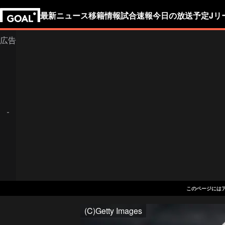
最新ニュース
移籍情報
試合速報
今日の放送予定
Jリ
このページには
(C)Getty Images