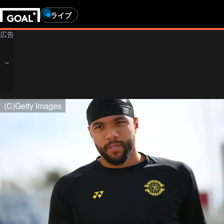
ライブ
Age-restricted content
(C)Getty Images
あなたは18歳以上ですか？
賭け事に関するコンテンツを閲覧するには、年齢要件を満た
していません。トップページへリダイレクトされます。
Help us verify your age by providing an honest response.
This site contains gambling advertising for 24+.
Go to homepage
賭けの広告を表示する
私は24歳以上です
私は24歳未満です