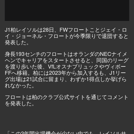
J1柏レイソルは28日、FWフロートことジェイ・ロ
イ・ジョーネル・フロートが今季限りで退団すると
発表した。
身長193センチのフロートはオランダのNECナイメ
ヘンでキャリアをスタートさせると、同国のリーグ
を渡り歩いた後、VfLオスナブリュックやヴィボー
FFへ移籍。柏には2023年から加入するも、J1リー
グ出場は21試合に留まり、わずか1得点しか挙げら
れなかった。
フロートは柏のクラブ公式サイトを通じてコメント
を発表した。
「この2年間出場機会が少ない中でも、レイソルサ