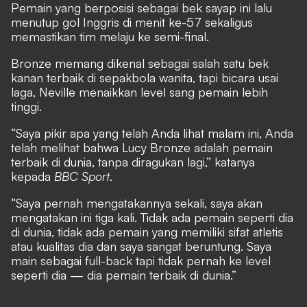
Pemain yang berposisi sebagai bek sayap ini lalu
menutup gol Inggris di menit ke-57 sekaligus
memastikan tim melaju ke semi-final.
Bronze memang dikenal sebagai salah satu bek
kanan terbaik di sepakbola wanita, tapi bicara usai
laga, Neville menaikkan level sang pemain lebih
tinggi.
“Saya pikir apa yang telah Anda lihat malam ini, Anda
telah melihat bahwa Lucy Bronze adalah pemain
terbaik di dunia, tanpa diragukan lagi,” katanya
kepada
BBC Sport
.
“Saya pernah mengatakannya sekali, saya akan
mengatakan ini tiga kali. Tidak ada pemain seperti dia
di dunia, tidak ada pemain yang memiliki sifat atletis
atau kualitas dia dan saya sangat beruntung. Saya
main sebagai full-back tapi tidak pernah ke level
seperti dia — dia pemain terbaik di dunia.”