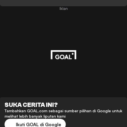
Iklan
SUKA CERITA INI?
Tambahkan GOAL.com sebagai sumber pilihan di Google untuk
melihat lebih banyak liputan kami
Ikuti GOAL di Google