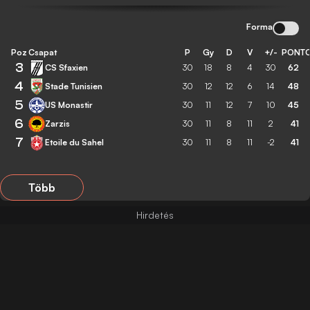
Forma
Poz
Csapat
P
Gy
D
V
+/-
PONT
3
CS Sfaxien
30
18
8
4
30
62
4
Stade Tunisien
30
12
12
6
14
48
5
US Monastir
30
11
12
7
10
45
6
Zarzis
30
11
8
11
2
41
7
Etoile du Sahel
30
11
8
11
-2
41
Több