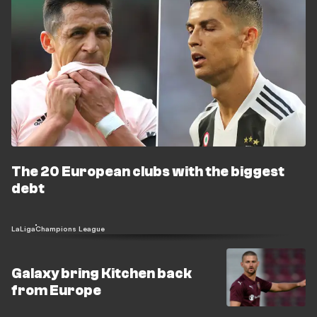
The 20 European clubs with the biggest
debt
LaLiga
Champions League
Galaxy bring Kitchen back
from Europe