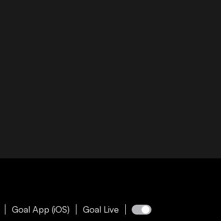
Goal App (iOS)
Goal Live