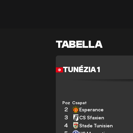
TABELLA
TUNÉZIA 1
Poz
Csapat
2
Esperance
3
CS Sfaxien
4
Stade Tunisien