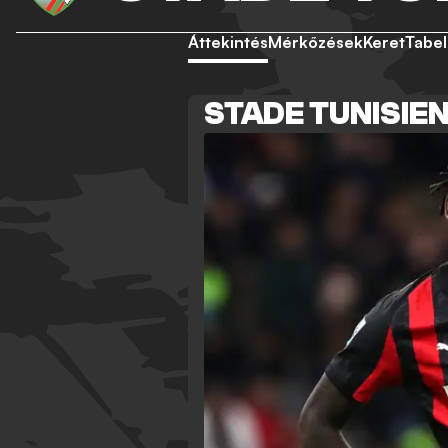
Áttekintés
Mérkőzések
Keret
Tabel
STADE TUNISIE