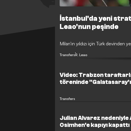
İstanbul'da yeni strat
Leao'nun peşinde
Milan'ın yıldızı için Türk devinden yen
Transfers
R. Leao
Video: Trabzon taraftarl
töreninde "Galatasaray'ı
Transfers
Julian Alvarez nedeniyle 
Osimhen'e kapıyı kapattı