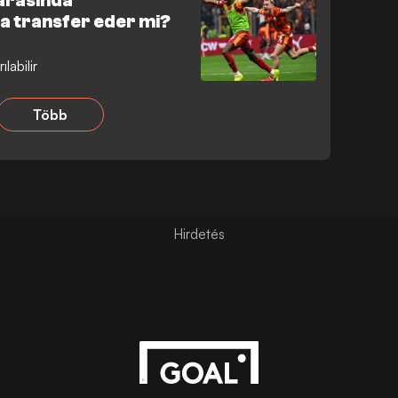
 arasında
a transfer eder mi?
labilir
Több