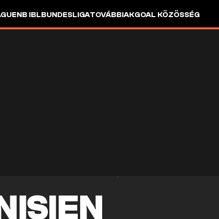
AGUE
NB I
BL
BUNDESLIGA
TOVÁBBIAK
GOAL KÖZÖSSÉG
NISIEN