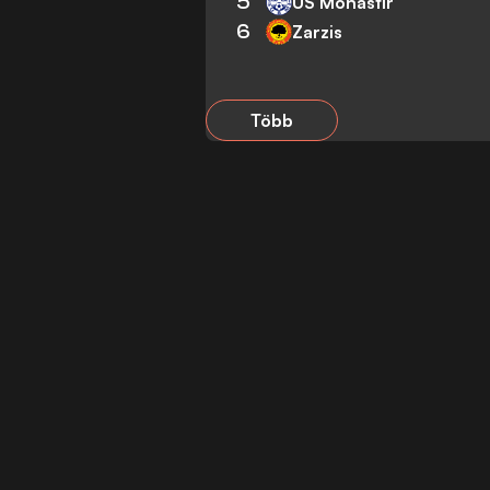
5
US Monastir
6
Zarzis
Több