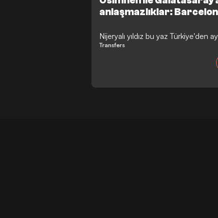
Osimhen ile Galatasaray
anlaşmazlıklar: Barcelon
Nijeryalı yıldız bu yaz Türkiye'den ayrı
Transfers