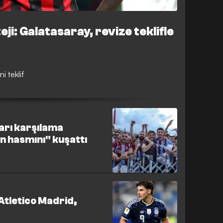
eji: Galatasaray, revize teklifle
i teklif
arı karşılama
n hasmını" kuşattı
Atletico Madrid,