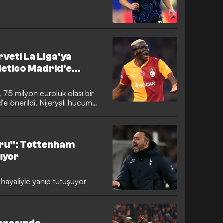
veti La Liga'ya
letico Madrid'e
 75 milyon euroluk olası bir
'e önerildi. Nijeryalı hücum
nde çalışmak için maaşında
spanyol ekibi bu fırsatı geri
oru": Tottenham
ıyor
hayaliyle yanıp tutuşuyor