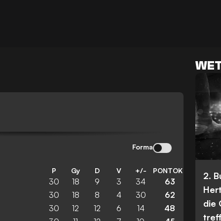
WET
Forma
P
Gy
D
V
+/-
PONTOK
2. 
30
18
9
3
34
63
Her
30
18
8
4
30
62
die
30
12
12
6
14
48
tref