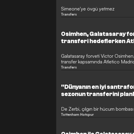
Simeone'ye övgü yetmez
Transfers
Osimhen, Galatasaray for
transferi hedeflerken At
önerildi
Galatasaray forveti Victor Osimhen,
transfer kapsamında Atletico Madrid
oyuncusu, Diego Simeone yönetimi
Transfers
indirime gitmeye bile hazırdı ancak İ
çevirdi.
"Dünyanın en iyi santraf
sezonun transferini planl
De Zerbi, çılgın bir hücum bombası 
Tottenham Hotspur