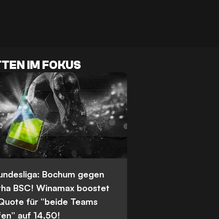
TEN IM FOKUS
Bundesliga: Bochum gegen
tha BSC! Winamax boostet
 Quote für “beide Teams
fen” auf 14,50!