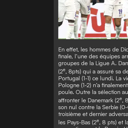
En effet, les hommes de Di
finale, l’une des équipes a
groupes de la Ligue A. Dans
e
(2
, 8pts) qui a assuré sa 
Portugal (1-1) ce lundi. La v
Pologne (1-2) n’a finalemen
poule. Outre la sélection au
e
affronter le Danemark (2
, 
son nul contre la Serbie (0
troisième et dernier adversa
e
les Pays-Bas (2
, 8 pts) et 