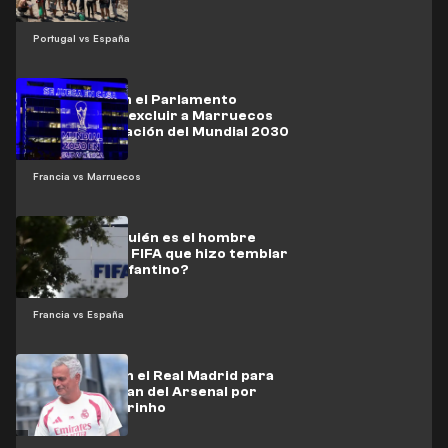
Portugal vs España
Peticiones en el Parlamento
español para excluir a Marruecos
de la organización del Mundial 2030
Francia vs Marruecos
Número 3: ¿quién es el hombre
invisible de la FIFA que hizo temblar
el trono de Infantino?
Francia vs España
Optimismo en el Real Madrid para
frustrar el plan del Arsenal por
culpa de Mourinho