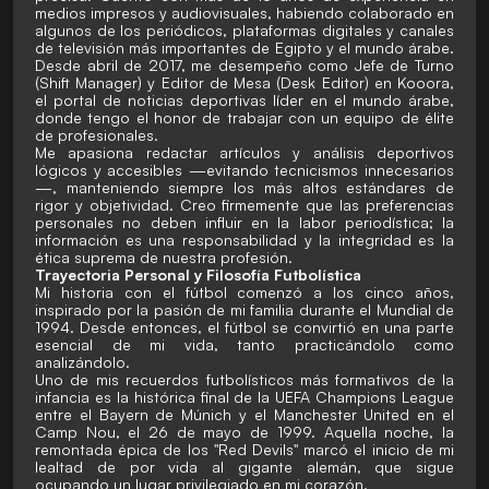
medios impresos y audiovisuales, habiendo colaborado en
algunos de los periódicos, plataformas digitales y canales
de televisión más importantes de Egipto y el mundo árabe.
Desde abril de 2017, me desempeño como Jefe de Turno
(Shift Manager) y Editor de Mesa (Desk Editor) en Kooora,
el portal de noticias deportivas líder en el mundo árabe,
donde tengo el honor de trabajar con un equipo de élite
de profesionales.
Me apasiona redactar artículos y análisis deportivos
lógicos y accesibles —evitando tecnicismos innecesarios
—, manteniendo siempre los más altos estándares de
rigor y objetividad. Creo firmemente que las preferencias
personales no deben influir en la labor periodística; la
información es una responsabilidad y la integridad es la
ética suprema de nuestra profesión.
Trayectoria Personal y Filosofía Futbolística
Mi historia con el fútbol comenzó a los cinco años,
inspirado por la pasión de mi familia durante el Mundial de
1994. Desde entonces, el fútbol se convirtió en una parte
esencial de mi vida, tanto practicándolo como
analizándolo.
Uno de mis recuerdos futbolísticos más formativos de la
infancia es la histórica final de la UEFA Champions League
entre el Bayern de Múnich y el Manchester United en el
Camp Nou, el 26 de mayo de 1999. Aquella noche, la
remontada épica de los "Red Devils" marcó el inicio de mi
lealtad de por vida al gigante alemán, que sigue
ocupando un lugar privilegiado en mi corazón.