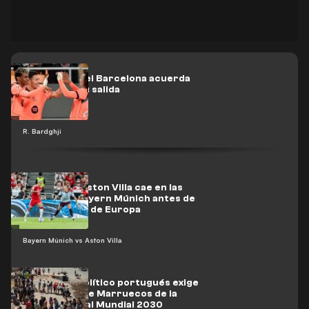
Un jugador del Barcelona acuerda
con el club su salida
R. Bardghji
En vídeo: el Aston Villa cae en las
garras del Bayern Múnich antes de
la Supercopa de Europa
Bayern Múnich vs Aston Villa
Un partido político portugués exige
la exclusión de Marruecos de la
candidatura al Mundial 2030