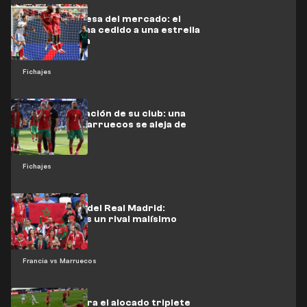
Última sorpresa del mercado: el
Liverpool ficha cedido a una estrella
del Barcelona
Fichajes
Por la obstinación de su club: una
estrella de Marruecos se aleja de
LaLiga
Fichajes
El exportero del Real Madrid:
Marruecos es un rival malísimo
Francia vs Marruecos
La FIFA celebra el alocado triplete