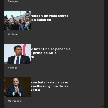
Fichajes
Un frente europeo y un viejo amigo:
¿qué le espera a Salah en
Trebisonda?
M. Salah
Figo: la FIFA de Infantino se parece a
las mafias, y el príncipe Alí lo
desenmascaró
Portugal
Infantino libra su batalla decisiva en
Marruecos y recibe un golpe de las
leyendas de la FIFA
Marruecos