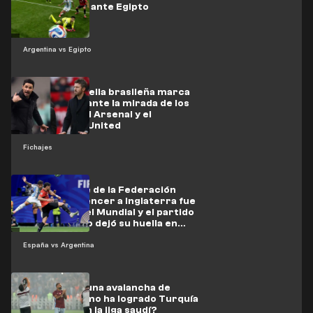
de Argentina ante Egipto
Argentina vs Egipto
La joven estrella brasileña marca
un hat-trick ante la mirada de los
ojeadores del Arsenal y el
Manchester United
Fichajes
El presidente de la Federación
Argentina: vencer a Inglaterra fue
como ganar el Mundial y el partido
contra Egipto dejó su huella en
nosotros
España vs Argentina
En medio de una avalancha de
fichajes: ¿cómo ha logrado Turquía
competir con la liga saudí?