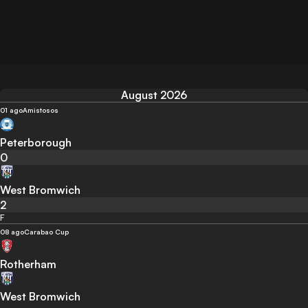
August 2026
01 ago
Amistosos
Peterborough
0
West Bromwich
2
F
08 ago
Carabao Cup
Rotherham
West Bromwich