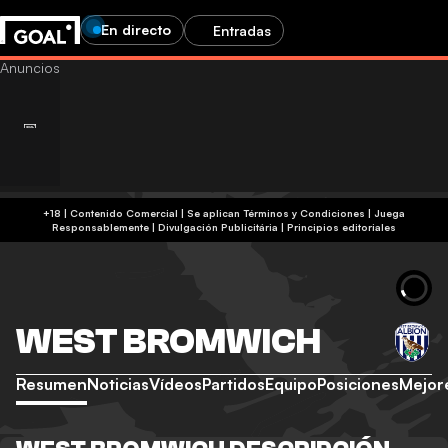
En directo
Entradas
+18 | Contenido Comercial | Se aplican Términos y Condiciones | Juega
Responsablemente
|
Divulgación Publicitária
|
Principios editoriales
WEST BROMWICH
Resumen
Noticias
Vídeos
Partidos
Equipo
Posiciones
Mejor