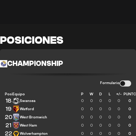
POSICIONES
CHAMPIONSHIP
Formulario
Posición
Equipo
P
W
D
L
+/-
PUNT
18
Swansea
0
0
0
0
0
0
19
Watford
0
0
0
0
0
0
20
West Bromwich
0
0
0
0
0
0
21
West Ham
0
0
0
0
0
0
22
Wolverhampton
0
0
0
0
0
0