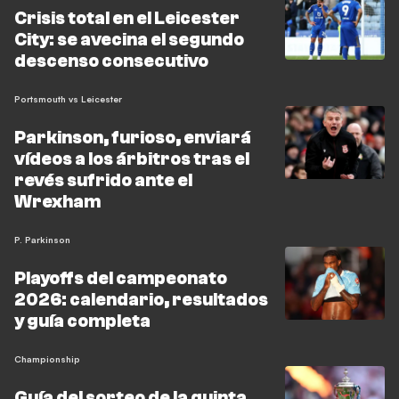
Crisis total en el Leicester
City: se avecina el segundo
descenso consecutivo
Portsmouth vs Leicester
Parkinson, furioso, enviará
vídeos a los árbitros tras el
revés sufrido ante el
Wrexham
P. Parkinson
Playoffs del campeonato
2026: calendario, resultados
y guía completa
Championship
Guía del sorteo de la quinta