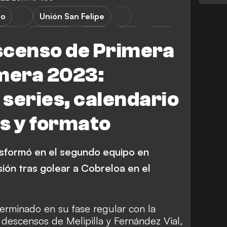
po
Unión San Felipe
ision
FEATURES
Video
WTF
Stats
Ascenso de Primera
imera 2023:
 series, calendario
s y formato
sformó en el segundo equipo en
sión tras golear a Cobreloa en el
erminado en su fase regular con la
 descensos de Melipilla y Fernández Vial,