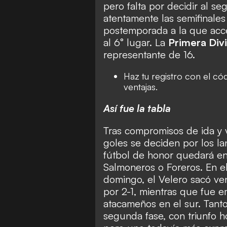
pero falta por decidir al s
atentamente las semifinales
postemporada a la que acce
al 6° lugar. La
Primera Div
representante de 16.
Haz tu registro con el
cód
ventajas.
Así fue la tabla
Tras compromisos de ida y 
goles se deciden por los l
fútbol de honor quedará en
Salmoneros o Foreros.
En e
domingo, el Velero sac
ó ve
por 2-1, mientras que fue
e
atacameños
en el sur. Tant
segunda fase, con
triunfo 