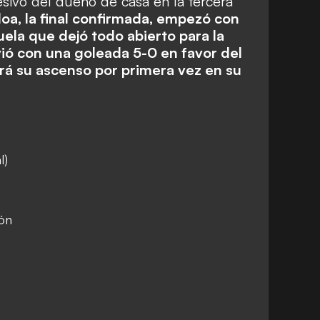
sivo del dueño de casa en la tercera
oa, la final confirmada,
empezó con
zuela que dejó todo abierto
para la
vió con una goleada 5-0 en favor del
á su ascenso por primera vez en su
l)
ón