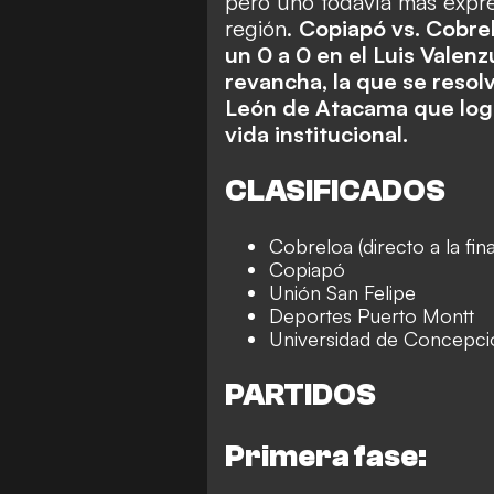
pero
uno todavía más expre
región
.
Copiapó vs. Cobrel
un 0 a 0 en el Luis Valen
revancha, la que se resol
León de Atacama que logr
vida institucional.
CLASIFICADOS
Cobreloa (directo a la fina
Copiapó
Unión San Felipe
Deportes Puerto Montt
Universidad de Concepci
PARTIDOS
Primera fase: