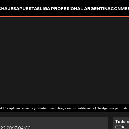
CHAJES
APUESTAS
LIGA PROFESIONAL ARGENTINA
CONMEB
IO
OTROS
+18 | Contenido comercial | Se aplican términos y condiciones | Juega responsablemente
|
Divulgación publicitar
Todo s
GOAL
022 20:17-04:00