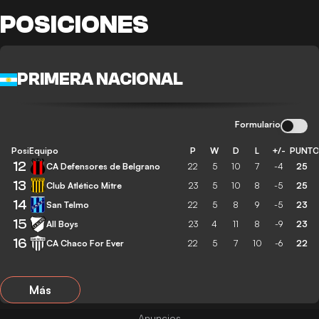
POSICIONES
PRIMERA NACIONAL
Formulario
Posición
Equipo
P
W
D
L
+/-
PUNT
12
CA Defensores de Belgrano
22
5
10
7
-4
25
13
Club Atlético Mitre
23
5
10
8
-5
25
14
San Telmo
22
5
8
9
-5
23
15
All Boys
23
4
11
8
-9
23
16
CA Chaco For Ever
22
5
7
10
-6
22
Más