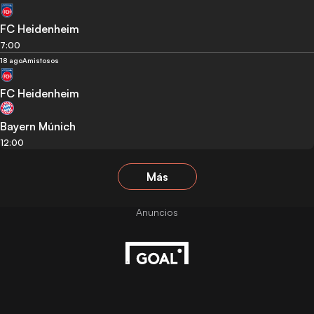
FC Heidenheim
7:00
18 ago
Amistosos
FC Heidenheim
Bayern Múnich
12:00
Más