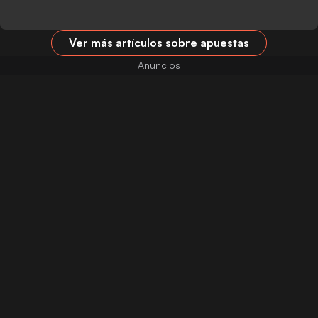
Ver más artículos sobre apuestas