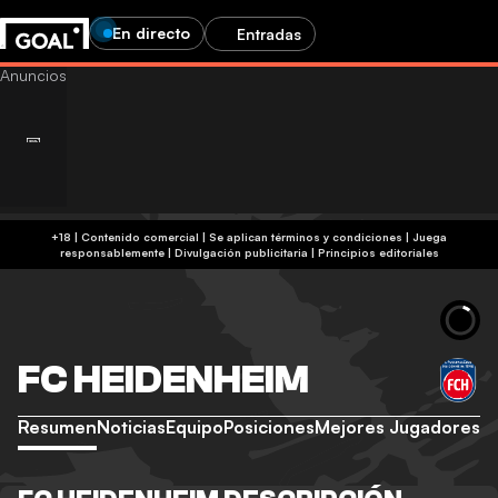
En directo
Entradas
+18 | Contenido comercial | Se aplican términos y condiciones | Juega
responsablemente
|
Divulgación publicitaria
|
Principios editoriales
FC HEIDENHEIM
Resumen
Noticias
Equipo
Posiciones
Mejores Jugadores