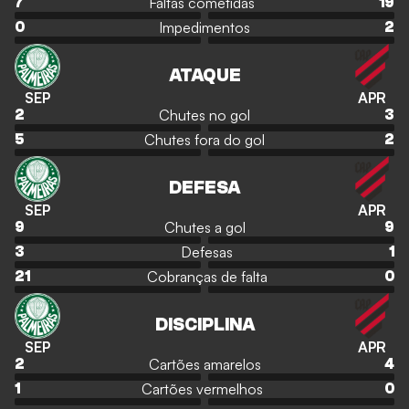
Faltas cometidas
7
19
Impedimentos
0
2
ATAQUE
SEP
APR
Chutes no gol
2
3
Chutes fora do gol
5
2
DEFESA
SEP
APR
Chutes a gol
9
9
Defesas
3
1
Cobranças de falta
21
0
DISCIPLINA
SEP
APR
Cartões amarelos
2
4
Cartões vermelhos
1
0