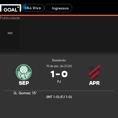
Ao Vivo
Ingressos
Brasileirão
19 de abr. de 2026
1
-
0
FJ
G. Gomez
15'
(INT 1-0)
(FJ 1-0)