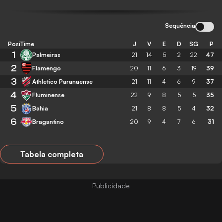
Sequência
Posição
Time
J
V
E
D
SG
P
1
Palmeiras
21
14
5
2
22
47
2
Flamengo
20
11
6
3
19
39
3
Athletico Paranaense
21
11
4
6
9
37
4
Fluminense
22
9
8
5
5
35
5
Bahia
21
8
8
5
4
32
6
Bragantino
20
9
4
7
6
31
Tabela completa