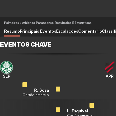
Palmeiras x Athletico Paranaense
Resultados E Estatísticas
,
Resumo
Principais Eventos
Escalações
Comentário
Classi
EVENTOS CHAVE
SEP
APR
R. Sosa
Cartão amarelo
L. Esquivel
Cartão amarelo