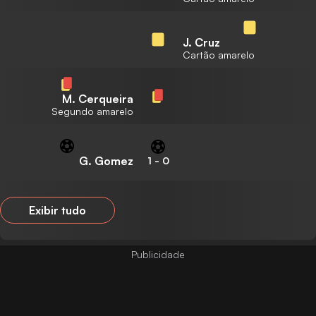
J. Cruz
Cartão amarelo
M. Cerqueira
Segundo amarelo
G. Gomez
1
-
0
Exibir tudo