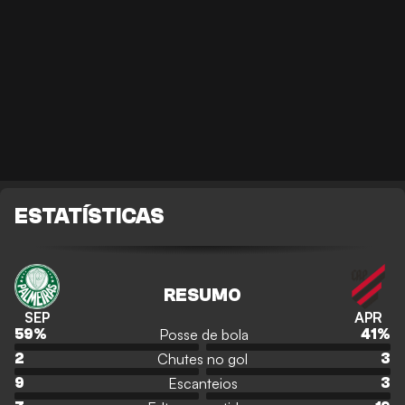
ESTATÍSTICAS
RESUMO
SEP
APR
Posse de bola
59
%
41
%
Chutes no gol
2
3
Escanteios
9
3