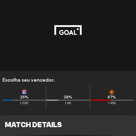
Escolha seu vencedor.
25
%
28
%
47
%
1.030
1.181
1.956
MATCH DETAILS