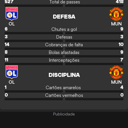
Total de passes
527
418
DEFESA
OL
MUN
Chutes a gol
6
9
Defesas
3
3
Cobranças de falta
14
10
Bolas afastadas
8
9
Interceptações
11
7
DISCIPLINA
OL
MUN
Cartões amarelos
1
4
Cartões vermelhos
0
0
Publicidade