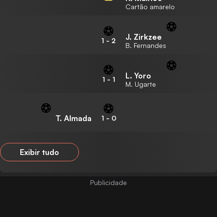
Cartão amarelo
J. Zirkzee
1
-
2
B. Fernandes
L. Yoro
1
-
1
M. Ugarte
T. Almada
1
-
0
Exibir tudo