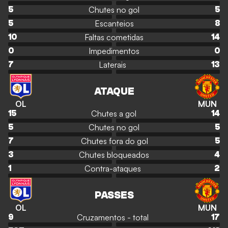
Chutes no gol
5
5
Escanteios
5
8
Faltas cometidas
10
14
Impedimentos
0
0
Laterais
7
13
ATAQUE
OL
MUN
Chutes a gol
15
14
Chutes no gol
5
5
Chutes fora do gol
7
5
Chutes bloqueados
3
4
Contra-ataques
1
2
PASSES
OL
MUN
Cruzamentos - total
9
17