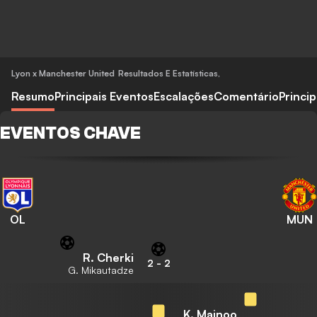
Lyon x Manchester United
Resultados E Estatísticas
,
Resumo
Principais Eventos
Escalações
Comentário
Princi
EVENTOS CHAVE
OL
MUN
R. Cherki
2
-
2
G. Mikautadze
K. Mainoo