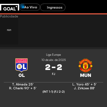
Ao Vivo
Ingressos
Liga Europa
10 de abr. de 2025
2
-
2
FJ
T. Almada
25'
L. Yoro
45' + 5'
R. Cherki
90' + 5'
J. Zirkzee
88'
(INT 1-1)
(FJ 2-2)