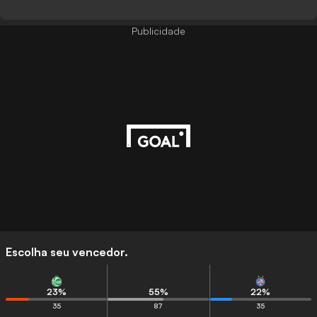
Publicidade
Escolha seu vencedor.
23
%
55
%
22
%
35
87
35