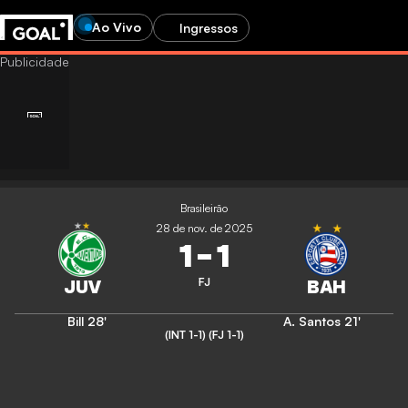
Ao Vivo
Ingressos
Brasileirão
28 de nov. de 2025
1
-
1
FJ
Bill
28'
A. Santos
21'
(INT 1-1)
(FJ 1-1)