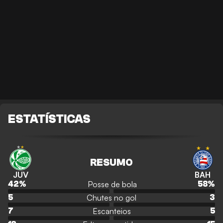
ESTATÍSTICAS
RESUMO
JUV
BAH
Posse de bola
42
%
58
%
Chutes no gol
5
3
Escanteios
7
5