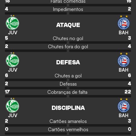
Faltas cometidas
18
15
Impedimentos
4
2
ATAQUE
JUV
BAH
Chutes no gol
5
3
Chutes fora do gol
2
4
DEFESA
JUV
BAH
Chutes a gol
6
6
Defesas
2
4
Cobranças de falta
17
22
DISCIPLINA
JUV
BAH
Cartões amarelos
2
3
Cartões vermelhos
0
0