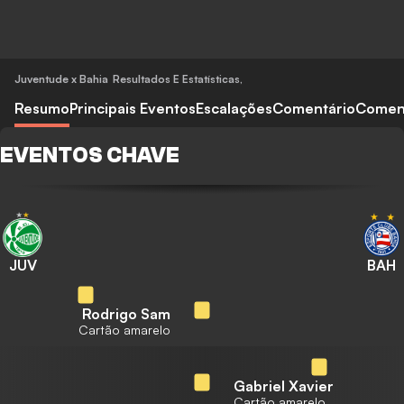
Juventude x Bahia
Resultados E Estatísticas
,
Resumo
Principais Eventos
Escalações
Comentário
Comen
EVENTOS CHAVE
JUV
BAH
Rodrigo Sam
Cartão amarelo
Gabriel Xavier
Cartão amarelo