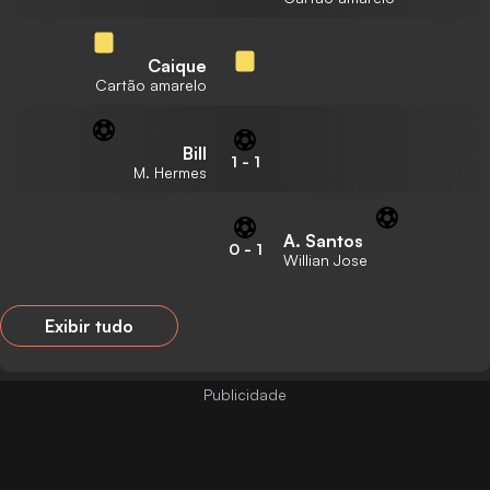
Caique
Cartão amarelo
Bill
1
-
1
M. Hermes
A. Santos
0
-
1
Willian Jose
Exibir tudo