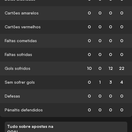
Cartões amarelos
0
0
0
0
Cartões vermelhos
0
0
0
0
Faltas cometidas
0
0
0
0
Faltas sofridas
0
0
0
0
Gols sofridos
10
0
12
22
Sem sofrer gols
0
1
3
4
Defesas
0
0
0
0
Pênaltis defendidos
0
0
0
0
Tudo sobre apostas na
GOAL