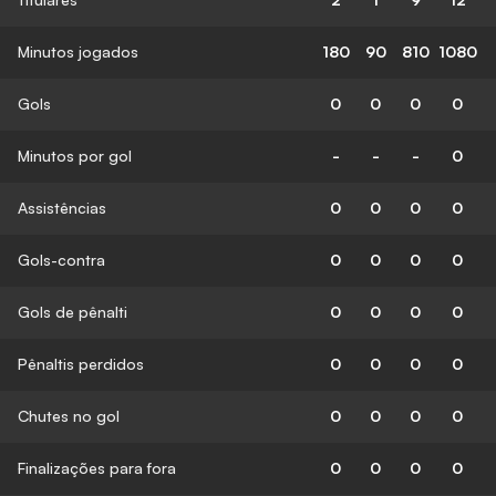
Minutos jogados
180
90
810
1080
Gols
0
0
0
0
Minutos por gol
-
-
-
0
Assistências
0
0
0
0
Gols-contra
0
0
0
0
Gols de pênalti
0
0
0
0
Pênaltis perdidos
0
0
0
0
Chutes no gol
0
0
0
0
Finalizações para fora
0
0
0
0