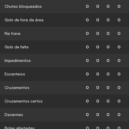
Chutes bloqueados
0
0
0
0
Gols de fora da área
0
0
0
0
Na trave
0
0
0
0
Gols de falta
0
0
0
0
Impedimentos
0
0
0
0
Escanteios
0
0
0
0
Cruzamentos
0
0
0
0
Cruzamentos certos
0
0
0
0
Desarmes
0
0
0
0
Bolas afastadas
0
0
0
0